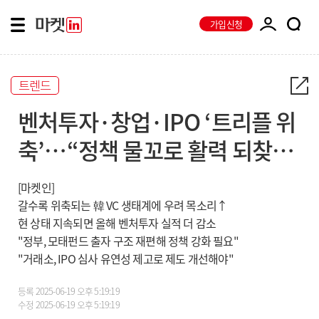
가입신청
트렌드
벤처투자·창업·IPO ‘트리플 위
축’…“정책 물꼬로 활력 되찾아
야"
[마켓인]
갈수록 위축되는 韓 VC 생태계에 우려 목소리↑
현 상태 지속되면 올해 벤처투자 실적 더 감소
"정부, 모태펀드 출자 구조 재편해 정책 강화 필요"
"거래소, IPO 심사 유연성 제고로 제도 개선해야"
등록
2025-06-19 오후 5:19:19
수정
2025-06-19 오후 5:19:19