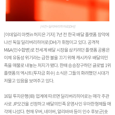
[사진=딜리버리히어로(DH)]
[이데일리 마켓in 허지은 기자] 7년 전 한국 배달 플랫폼 장악에
나선 독일 딜리버리히어로(DH)가 휘청이고 있다. 공격적
M&A(인수합병)로 전세계 배달 시장을 삼키려던 플랫폼 공룡은
이제 유동성 위기라는 급한 불을 끄기 위해 캐시카우 배달의민
족을 매물로 내놓는 처지가 됐다. 한때 승승장구하던 글로벌 1위
플랫폼의 엑시트(투자금 회수) 소식은 그들의 화려했던 시대가
저물고 있음을 보여주고 있다.
16일 투자은행(IB) 업계에 따르면 딜리버리히어로는 매각 주관
사로 JP모건을 선정하고 배달의민족 운영사인 우아한형제들 매
각에 나섰다. 현재 우버, 네이버, 알리바바 등이 인수 후보군(숏