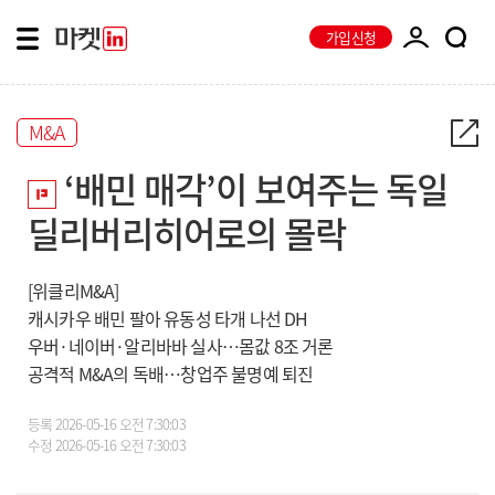
가입신청
M&A
‘배민 매각’이 보여주는 독일
딜리버리히어로의 몰락
[위클리M&A]
캐시카우 배민 팔아 유동성 타개 나선 DH
우버·네이버·알리바바 실사…몸값 8조 거론
공격적 M&A의 독배…창업주 불명예 퇴진
등록
2026-05-16 오전 7:30:03
수정
2026-05-16 오전 7:30:03