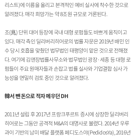
리스트)에 이름을 올리고 본격적인 예비 실사에 착수한 것으로
알려졌다. 매각 희망가는 약 8조원 규모로 거론된다.
조(兆) 단위 대어 등장에 국내 대형 로펌들도 바쁘게 움직이고
있다. 매각 측인 딜리버리히어로의 법률 자문은 2019년 배민 인
수 당시 호흡을 맞췄던 법무법인 태평양이 맡은 것으로 전해졌
다. 여기에 김앤장법률사무소와 법무법인 광장·세종 등 대형 로
펌들이 주요 원매자들과 손잡고 법률 실사와 기업결합 심사 가
능성을 면밀히 검토 중인 것으로 알려졌다.
韓서 뺀 돈으로 적자 메우던 DH
2011년 설립 후 2017년 프랑크푸르트 증시에 상장한 딜리버리
히어로는 그동안 공격적 M&A의 대명사로 불렸다. 2014년 우루
과이 기반의 남미 배달 플랫폼 페디도스야(PedidosYa), 2016년