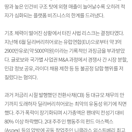
땅과 높은 인건비 구조 탓에 외형 매출이 늘어날수록 오히려 적
자가 심화되는 플랫폼 비즈니스의 한계를 드러냈다.
기초 체력이 떨어진 상황에서 터진 사법 리스크는 결정타였다.
지난해 6월 딜리버리히어로는 유럽연합(EU)으로부터 약 3억
2900만유로(약 5000억원)이라는 기록적인 과징금을 부과받았
다. 글로보와 국가별 사업권 M&A 과정에서 경쟁사 간 시장 분할,
민감 정보 공유, 라이더 채용 제한 등 등 불공정 담합 행위를 저
질렀다는 혐의다.
과거 저금리 시절 발행했던 전환사채(CB) 등 대규모 채무의 만
기까지 도래하자 딜리버리히어로는 최악의 유동성 위기에 직면
했다. 주가 폭락이 장기화되며 시가총액은 팬데믹 전성기 대비
80% 이상 하락했다. 2대 주주인 행동주의 펀드 아스펙스
(Aspex) 등의 압박에 공동 창업주인 니클라스 외스트베리 최고