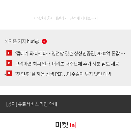
저작권자 ⓒ 이데일리 - 무단전재, 재배포 금지
허지은
기자
hurji
@
-
‘껍데기’와 다르다…영업망 갖춘 상상인증권, 2000억 몸값 배경은
-
고려아연 최씨 일가, 메리츠 대주단에 추가 지분 담보 제공
[공지] 유료서비스 가입 안내
-
'첫 단추' 잘 끼운 신생 PEF…마수걸이 투자 잇단 대박
[공지] 새로워진 마켓인, 성공투자 창을 열다
[공지] 유료서비스 가입 안내
[공지] 새로워진 마켓인, 성공투자 창을 열다