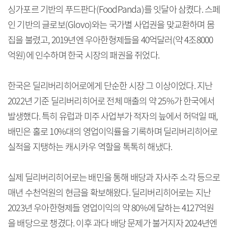
싱가포르 기반의 푸드판다(FoodPanda)를 잇달아 삼켰다. 스페
인 기반의 글로보(Glovo)와는 국가별 사업권을 맞교환하며 몸
집을 불렸고, 2019년엔 우아한형제들을 40억달러(약 4조8000
억원)에 인수하며 한국 시장의 패권을 쥐었다.
한국은 딜리버리히어로에게 단순한 시장 그 이상이었다. 지난
2022년 기준 딜리버리히어로 전체 매출의 약 25%가 한국에서
발생했다. 특히 유럽과 미주 사업부가 적자의 늪에서 허덕일 때,
배민은 홀로 10%대의 영업이익률을 기록하며 딜리버리히어로
실적을 지탱하는 캐시카우 역할을 톡톡히 해냈다.
실제 딜리버리히어로는 배민을 통해 배당과 자사주 소각 등으로
매년 수천억원의 현금을 확보해왔다. 딜리버리히어로는 지난
2023년 우아한형제들 영업이익의 약 80%에 달하는 4127억원
을 배당으로 챙겼다. 이후 과다 배당 문제가 불거지자 2024년엔