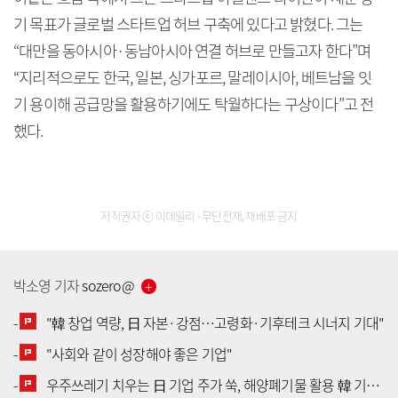
기 목표가 글로벌 스타트업 허브 구축에 있다고 밝혔다. 그는
“대만을 동아시아·동남아시아 연결 허브로 만들고자 한다”며
“지리적으로도 한국, 일본, 싱가포르, 말레이시아, 베트남을 잇
기 용이해 공급망을 활용하기에도 탁월하다는 구상이다”고 전
했다.
저작권자 ⓒ 이데일리 - 무단전재, 재배포 금지
박소영
기자
sozero
@
-
"韓 창업 역량, 日 자본·강점…고령화·기후테크 시너지 기대"
-
"사회와 같이 성장해야 좋은 기업"
[공지] 유료서비스 가입 안내
-
우주쓰레기 치우는 日 기업 주가 쑥, 해양폐기물 활용 韓 기업 투자 봇물