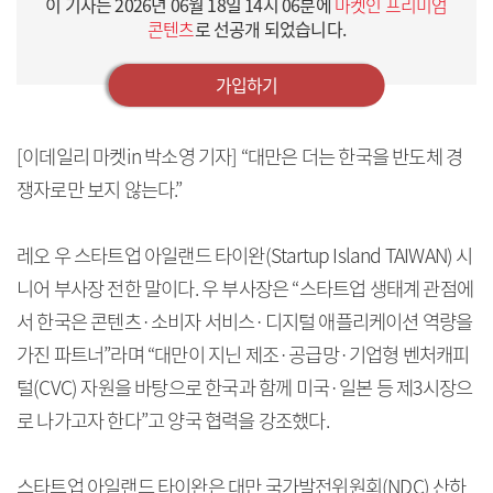
이 기사는
2026년 06월 18일 14시 06분
에
마켓인 프리미엄
콘텐츠
로 선공개 되었습니다.
가입하기
[이데일리 마켓in 박소영 기자] “대만은 더는 한국을 반도체 경
쟁자로만 보지 않는다.”
레오 우 스타트업 아일랜드 타이완(Startup Island TAIWAN) 시
니어 부사장 전한 말이다. 우 부사장은 “스타트업 생태계 관점에
서 한국은 콘텐츠·소비자 서비스·디지털 애플리케이션 역량을
가진 파트너”라며 “대만이 지닌 제조·공급망·기업형 벤처캐피
털(CVC) 자원을 바탕으로 한국과 함께 미국·일본 등 제3시장으
로 나가고자 한다”고 양국 협력을 강조했다.
스타트업 아일랜드 타이완은 대만 국가발전위원회(NDC) 산하