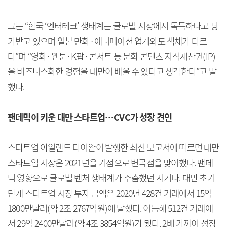
그는 “한국 ‘엔터테크’ 생태계는 글로벌 시장에서 독특하다고 평
가받고 있으며 일본 만화·애니메이션 업계와도 색체가 다르
다”며 “영화·웹툰·K팝·콘서트 등 문화 콘텐츠 지식재산권(IP)
을 비즈니스화한 경험을 대만이 배울 수 있다고 생각한다”고 말
했다.
팬데믹이 키운 대만 스타트업…CVC가 성장 견인
스타트업 아일랜드 타이완이 발행한 최신 보고서에 따르면 대만
스타트업 시장은 2021년을 기점으로 변곡점을 맞이했다. 팬데
믹 영향으로 글로벌 벤처 생태계가 주춤했던 시기다. 대만 초기
단계 스타트업 시장 투자 금액은 2020년 428건 거래에서 15억
1800만달러(약 2조 2767억원)에 달했다. 이듬해 512건 거래에
서 29억 2400만달러(약 4조 3854억원)가 됐다. 2배 가까이 성장