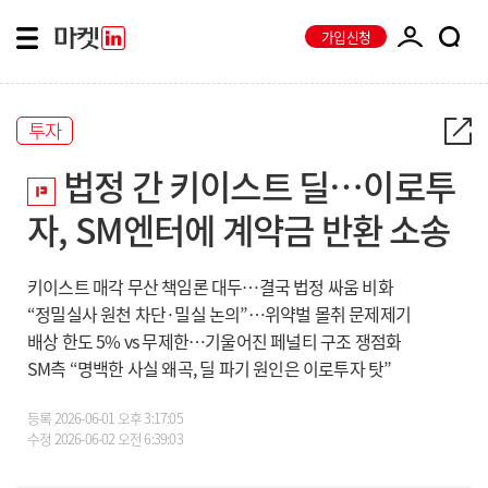
가입신청
투자
법정 간 키이스트 딜…이로투
자, SM엔터에 계약금 반환 소송
키이스트 매각 무산 책임론 대두…결국 법정 싸움 비화
“정밀실사 원천 차단·밀실 논의”…위약벌 몰취 문제제기
배상 한도 5% vs 무제한…기울어진 페널티 구조 쟁점화
SM측 “명백한 사실 왜곡, 딜 파기 원인은 이로투자 탓”
등록
2026-06-01 오후 3:17:05
수정
2026-06-02 오전 6:39:03