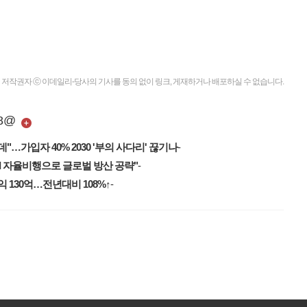
저작권자 ⓒ 이데일리-당사의 기사를 동의 없이 링크, 게재하거나 배포하실 수 없습니다.
8
@
"…가입자 40% 2030 '부의 사다리' 끊기나
-
I 자율비행으로 글로벌 방산 공략"
-
 130억…전년대비 108%↑
-
열다