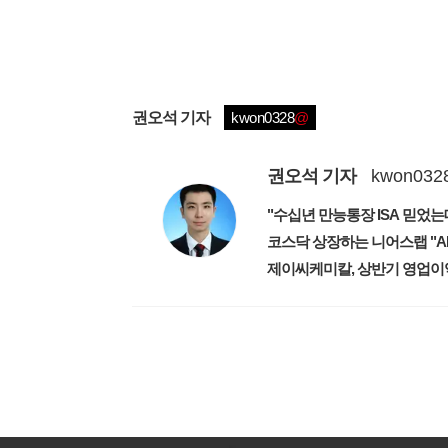
권오석
기자
kwon0328
@
권오석
기자
kwon032
"수십년 만능통장 ISA 믿었는데
코스닥 상장하는 니어스랩 "A
제이씨케미칼, 상반기 영업이익
1
유료서비스 가입 안내
1
새로워진 마켓인, 성공투자 창을 