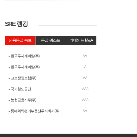
SRE 랭킹
신용등급 속보
등급 워스트
기대되는 M&A
▪ 한국투자캐피탈(주)
AA-
▪ 한국투자캐피탈(주)
A
▪ 교보생명보험(주)
AA
▪ 국가철도공단
AAA
▪ 농협금융지주(주)
AAA
▪ 롯데위탁관리부동산투자회사(주...
AA-