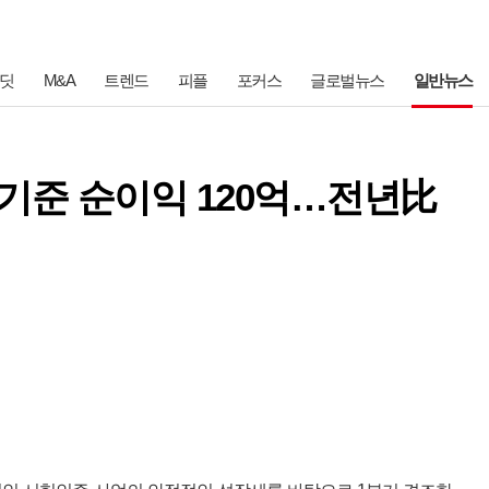
딧
M&A
트렌드
피플
포커스
글로벌뉴스
일반뉴스
도기준 순이익 120억…전년比