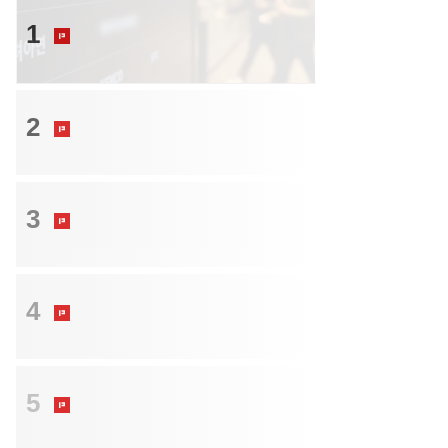
투자
1
고려아연 최씨 일가, 메리츠 대주단에
추가 지분 담보 제공
크레딧
2
“신용등급은 원금 보증서 아니다…투자
자 인식도 바뀌어야“
크레딧
3
비우량채 발행 규제론까지…판매절차
촘촘한 설계가 현실적
크레딧
4
레버리지 ETF만 문제가 아니다…“비우
량 회사채도 허들 높여야”
크레딧
5
터치 몇 번에 산 ‘시한폭탄’…회사채=안
전자산 환상 깨야