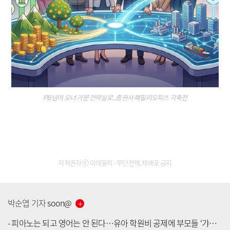
PB 넘어 오너 가문 전략실로...증권사 패밀리오피스 각축전
저작권자 ⓒ 이데일리 - 무단전재, 재배포 금지
박순엽
기자
soon
@
-
피아노는 되고 영어는 안 된다…유아 학원비 공제에 부모들 ‘갸우뚱’