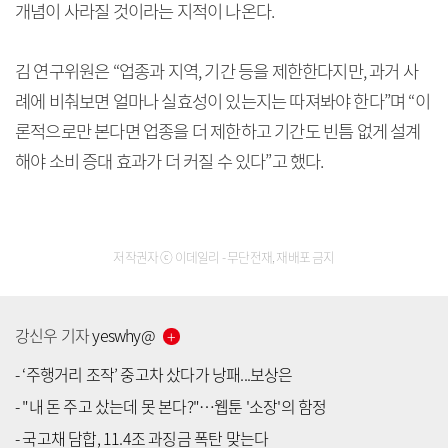
개념이 사라질 것이라는 지적이 나온다.
김 연구위원은 “업종과 지역, 기간 등을 제한한다지만, 과거 사
례에 비춰보면 얼마나 실효성이 있는지는 따져봐야 한다”며 “이
론적으로만 본다면 업종을 더 제한하고 기간도 빈틈 없게 설계
해야 소비 증대 효과가 더 커질 수 있다”고 했다.
저작권자 ⓒ 이데일리 - 무단전재, 재배포 금지
강신우
기자
yeswhy
@
-
‘주행거리 조작’ 중고차 샀다가 낭패...보상은
-
"내 돈 주고 샀는데 못 본다?"…웹툰 '소장'의 함정
[공지] 유료서비스 가입 안내
-
국고채 담합, 11.4조 과징금 폭탄 맞는다