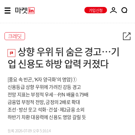
가입신청
크레딧
상향 우위 뒤 숨은 경고…기
업 신용도 하방 압력 커졌다
[풍요 속 빈곤, ‘K자 양극화’의 명암]①
신용등급 상향 우위에 가려진 강등 경고
전망 지표는 부정적 우세…P/N 배율 0.79배
금융업 부정적 전망, 긍정의 2배로 확대
조선·방산 웃고 석화·건설·제2금융 소외
하반기 차환 대응력에 신용도 명암 갈릴 듯
등록
2026-07-09 오후 5:16:14