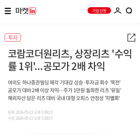
가입신청
투자
코람코더원리츠, 상장리츠 '수익
률 1위'...공모가 2배 차익
여의도 하나증권빌딩 매각 기대감 상승·투자금 회수 '목전'
공모가 대비 2배 이상 차익…주가 1만원 돌파한 리츠 '유일'
해외자산 담은 리츠 대비 국내 대형 오피스 안정성 '차별화'
등록
2026-05-13 오후 3:38:03
수정
2026-05-13 오후 3:38:03