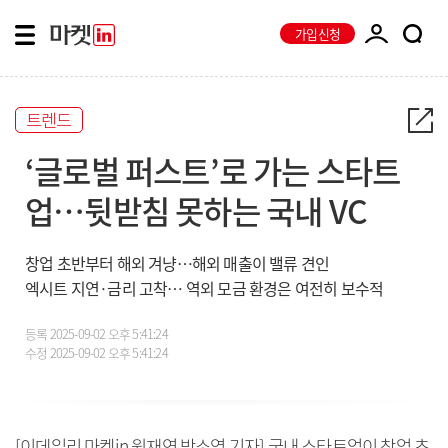
가입신청
트렌드
‘글로벌 퍼스트’로 가는 스타트
업…뒷받침 못하는 국내 VC
창업 초반부터 해외 겨냥…해외 매출이 밸류 견인
엑시트 지연·금리 고착… 역외 모금 환경은 여전히 보수적
등록
2025-09-02 오후 5:41:24
수정
2025-09-02 오후 5:41:24
[이데일리 마켓in 원재연 박소영 기자] 국내 스타트업이 창업 초