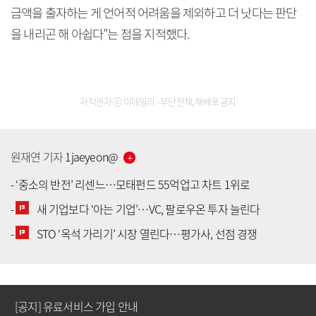
금액을 출자하는 게 언어적 어려움을 제외하고 더 낫다는 판단
을 내리곤 해 아쉽다”는 점을 지적했다.
저작권자 ⓒ 이데일리 - 무단전재, 재배포 금지
원재연
기자
1jaeyeon
@
-
‘중소의 반전’ 리센느…모태펀드 55억업고 차트 1위로
-
새 기업보다 ‘아는 기업’…VC, 팔로우온 투자 늘린다
[공지] 유료서비스 가입 안내
-
STO ‘옥석 가리기’ 시장 열린다…평가사, 선점 경쟁
[공지] 새로워진 마켓인, 성공투자 창을 열다
[공지] 유료서비스 가입 안내