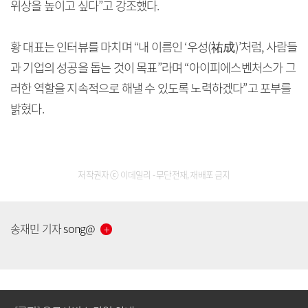
위상을 높이고 싶다”고 강조했다.
황 대표는 인터뷰를 마치며 “내 이름인 ‘우성(祐成)’처럼, 사람들
과 기업의 성공을 돕는 것이 목표”라며 “아이피에스벤처스가 그
러한 역할을 지속적으로 해낼 수 있도록 노력하겠다”고 포부를
밝혔다.
저작권자 ⓒ 이데일리 - 무단전재, 재배포 금지
[공지] 유료서비스 가입 안내
송재민
기자
song
@
[공지] 새로워진 마켓인, 성공투자 창을 열다