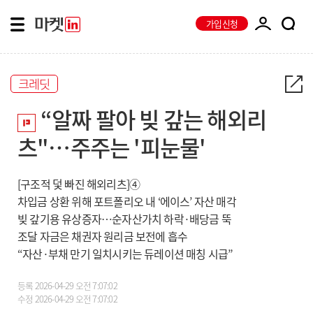
가입신청
크레딧
“알짜 팔아 빚 갚는 해외리
츠"…주주는 '피눈물'
[구조적 덫 빠진 해외리츠]④
차입금 상환 위해 포트폴리오 내 ‘에이스’ 자산 매각
빚 갚기용 유상증자…순자산가치 하락·배당금 뚝
조달 자금은 채권자 원리금 보전에 흡수
“자산·부채 만기 일치시키는 듀레이션 매칭 시급”
등록
2026-04-29 오전 7:07:02
수정
2026-04-29 오전 7:07:02