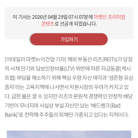
이 기사는
2026년 04월 29일 07시 07분
에
마켓인 프리미엄
콘텐츠
로 선공개 되었습니다.
가입하기
[이데일리 마켓in 이건엄 기자] 해외 부동산 리츠(REITs)가 당장
의 사채 만기와 담보인정비율(LTV) 위반에 따른 자금동결(캐시
트랩) 부담을 해소하기 위해 핵심 우량 자산 매각과 ‘생존형 유상
증자’라는 고육지책에 나서면서 자본시장의 우려가 커지고 있
다. 급한 불은 끌 수 있지만 리츠의 본원적 경쟁력인 안정적 배당
기반이 무너지며 사실상 부실 자산만 남는 ‘배드뱅크(Bad
Bank)’로 전락해 주주들의 피해만 가중되고 있다는 지적이다.