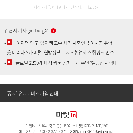
저작권자 ⓒ 이데일리 - 무단전재, 재배포 금지
김연지
기자
ginsburg
@
-
'이재명 멘토' 임혁백 교수 차기 사학연금 이사장 유력
-
美 베리타스캐피털, 연방정부 IT 시스템업체 스팀펑크 인수
[공지] 유료서비스 가입 안내
-
글로벌 2200개 매장 키운 공차…새 주인 '밸류업 시험대'
[공지] 새로워진 마켓인, 성공투자 창을 열다
[공지] 유료서비스 가입 안내
[공지] 새로워진 마켓인, 성공투자 창을 열다
마켓in
I
서울시 중구 통일로 92 (순화동) KG타워 18F, 19F
[공지] 유료서비스 가입 안내
대표 이익원
I
전화
02-3772-0371
I
이메일 : psn0611@edaily.co.kr