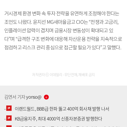
거시경제 환경 변화 속 투자 전략을 유연하게 조정해야 한다는
조언도 나왔다. 윤지선 MG새마을금고 CIO는 “전쟁과 고금리,
인플레이션 압력이 겹치며 금융시장 변동성이 확대되고 있
다”며 “급격한 구조 변화에 대응해 자산운용 전략을 지속적으로
점검하고 리스크 관리 중심으로 접근할 필요가 있다”고 말했다.
저작권자 ⓒ 이데일리 - 무단전재, 재배포 금지
김연서
기자
yonso
@
-
이랜드월드, BBB급 한파 뚫고 400억 회사채 발행 나서
-
KB금융지주, 최대 4000억 신종자본증권 발행한다
[공지] 유료서비스 가입 안내