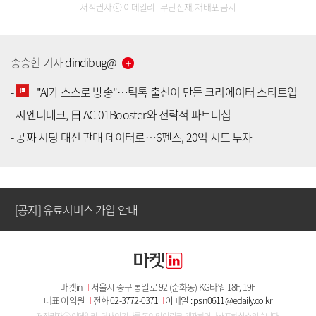
저작권자 ⓒ 이데일리 - 무단전재, 재배포 금지
송승현
기자
dindibug
@
-
"AI가 스스로 방송"…틱톡 출신이 만든 크리에이터 스타트업
-
씨엔티테크, 日 AC 01Booster와 전략적 파트너십
[공지] 유료서비스 가입 안내
-
공짜 시딩 대신 판매 데이터로…6펜스, 20억 시드 투자
[공지] 새로워진 마켓인, 성공투자 창을 열다
[공지] 유료서비스 가입 안내
[공지] 새로워진 마켓인, 성공투자 창을 열다
마켓in
I
서울시 중구 통일로 92 (순화동) KG타워 18F, 19F
[공지] 유료서비스 가입 안내
대표 이익원
I
전화
02-3772-0371
I
이메일 : psn0611@edaily.co.kr