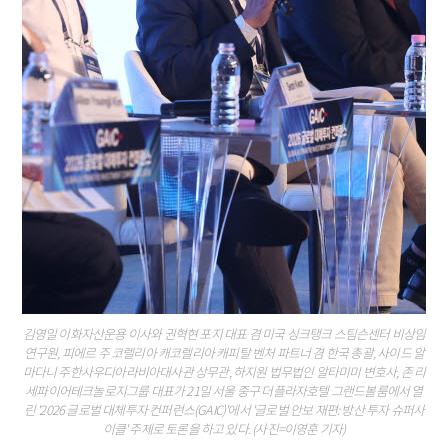
김영일 이화자산운용 이사와 권혁현 포지 대표 겸 미국 싱크탱크 스팀슨센터 비상임
연구원, 피에르 주 코렐리아 캐코렐리아 캐피탈 벤처 파트너 겸 한국 총괄, 사이드 알
마다니 주한사우디아라비아대사관 상무관, 하지원 법무법인 알타미미 변호사, 존 리
세파이어테크놀로지그룹 대표가 21일 서울 중구 더플라자호텔 그랜드볼룸에서 열
린 '2026 글로벌 대체투자 컨퍼런스(GAIC)'에서 '글로벌 안보 재편: 방산 투자 슈퍼사
이클' 주제로 토론을 하고 있다. (사진=이영훈 기자)