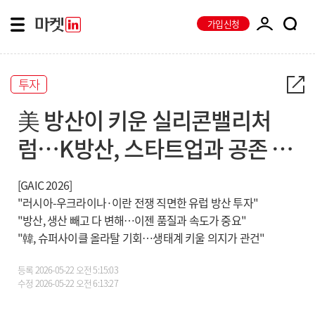
가입신청
투자
美 방산이 키운 실리콘밸리처
럼…K방산, 스타트업과 공존 모
색을
[GAIC 2026]
"러시아-우크라이나·이란 전쟁 직면한 유럽 방산 투자"
"방산, 생산 빼고 다 변해…이젠 품질과 속도가 중요"
"韓, 슈퍼사이클 올라탈 기회…생태계 키울 의지가 관건"
등록
2026-05-22 오전 5:15:03
수정
2026-05-22 오전 6:13:27