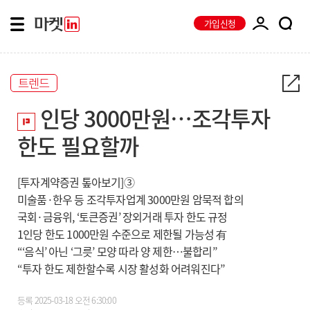
가입신청
트렌드
인당 3000만원…조각투자
한도 필요할까
[투자계약증권 톺아보기]③
미술품·한우 등 조각투자업계 3000만원 암묵적 합의
국회·금융위, ‘토큰증권’ 장외거래 투자 한도 규정
1인당 한도 1000만원 수준으로 제한될 가능성 有
“‘음식’ 아닌 ‘그릇’ 모양 따라 양 제한…불합리”
“투자 한도 제한할수록 시장 활성화 어려워진다”
등록
2025-03-18 오전 6:30:00