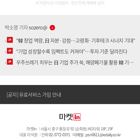
저작권자 ⓒ 이데일리 - 무단전재, 재배포 금지
박소영
기자
sozero
@
-
"韓 창업 역량, 日 자본·강점…고령화·기후테크 시너지 기대"
-
“기업 성장할수록 임팩트도 커져야”…투자 기준 달라진다
[공지] 유료서비스 가입 안내
-
우주쓰레기 치우는 日 기업 주가 쑥, 해양폐기물 활용 韓 기업 투자 봇물
[공지] 새로워진 마켓인, 성공투자 창을 열다
[공지] 유료서비스 가입 안내
[공지] 새로워진 마켓인, 성공투자 창을 열다
마켓in
I
서울시 중구 통일로 92 (순화동) KG타워 18F, 19F
[공지] 유료서비스 가입 안내
대표 이익원
I
전화
02-3772-0371
I
이메일 : psn0611@edaily.co.kr