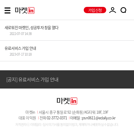
가입신청
새로워진 마켓인, 성공투자 창을 열다
2022-07-07 14:38
[공지] 유료서비스 가입 안내
유료서비스 가입 안내
2023-07-17 10:18
[공지] 새로워진 마켓인, 성공투자 창을 열다
[공지] 유료서비스 가입 안내
[공지] 새로워진 마켓인, 성공투자 창을 열다
마켓in
I
서울시 중구 통일로 92 (순화동) KG타워 18F, 19F
[공지] 유료서비스 가입 안내
대표 이익원
I
전화
02-3772-0371
I
이메일 : psn0611@edaily.co.kr
저작권자 ⓒ 이데일리 - 당사의 기사를 동의 없이 링크, 게재하거나 배포하실 수 없습니다.