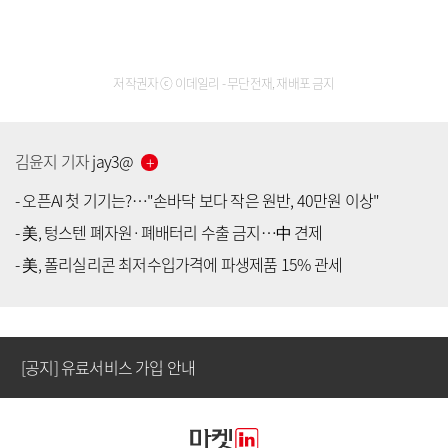
저작권자 ⓒ 이데일리 - 무단전재, 재배포 금지
김윤지
기자
jay3
@
-
오픈AI 첫 기기는?…"손바닥 보다 작은 원반, 40만원 이상"
-
美, 텅스텐 폐자원·폐배터리 수출 금지…中 견제
[공지] 유료서비스 가입 안내
-
美, 폴리실리콘 최저수입가격에 파생제품 15% 관세
[공지] 새로워진 마켓인, 성공투자 창을 열다
[공지] 유료서비스 가입 안내
[공지] 새로워진 마켓인, 성공투자 창을 열다