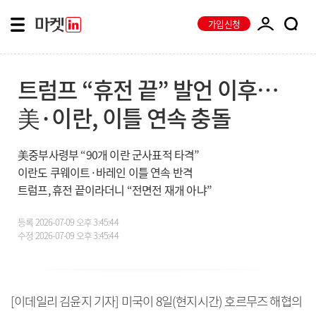
가입신청
트럼프 “휴전 끝” 발언 이후…
美·이란, 이틀 연속 충돌
美중부사령부 “90개 이란 군사표적 타격”
이란도 쿠웨이트·바레인 이틀 연속 반격
트럼프, 휴전 끝이라더니 “전면전 재개 아냐”
등록
2026-07-09 오후 3:45:44
수정
2026-07-09 오후 3:45:44
[이데일리 김윤지 기자] 미국이 8일(현지시간) 호르무즈 해협의