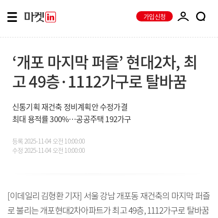
가입신청
‘개포 마지막 퍼즐’ 현대2차, 최
고 49층·1112가구로 탈바꿈
신통기획 재건축 정비계획안 수정가결
최대 용적률 300%…공공주택 192가구
등록
2025-11-04 오전 10:00:00
수정
2025-11-04 오전 10:00:00
[이데일리 김형환 기자] 서울 강남 개포동 재건축의 마지막 퍼즐
로 불리는 개포현대2차아파트가 최고 49층, 1112가구로 탈바꿈