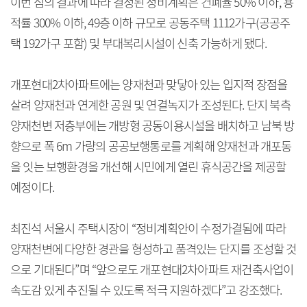
이번 심의 결과에 따라 결정된 정비계획은 건폐율 50% 이하, 용
적률 300% 이하, 49층 이하 규모로 공동주택 1112가구(공공주
택 192가구 포함) 및 부대복리시설이 신축 가능하게 됐다.
개포현대2차아파트에는 양재천과 맞닿아 있는 입지적 장점을
살려 양재천과 연계한 공원 및 연결녹지가 조성된다. 단지 북측
양재천변 저층부에는 개방형 공동이용시설을 배치하고 남북 방
향으로 폭 6m 가량의 공공보행통로를 계획해 양재천과 개포동
을 잇는 보행환경을 개선해 시민에게 열린 휴식공간을 제공할
예정이다.
최진석 서울시 주택시장이 “정비계획안이 수정가결됨에 따라
양재천변에 다양한 경관을 형성하고 품격있는 단지를 조성할 것
으로 기대된다”며 “앞으로도 개포현대2차아파트 재건축사업이
속도감 있게 추진될 수 있도록 적극 지원하겠다”고 강조했다.