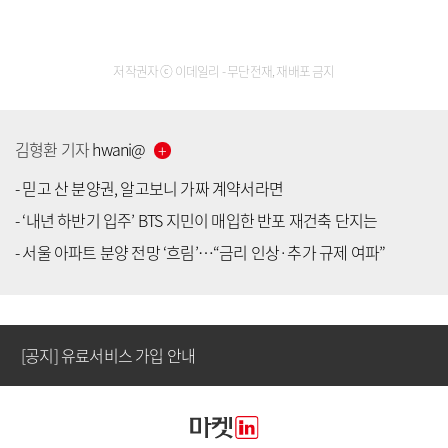
저작권자 ⓒ 이데일리 - 무단전재, 재배포 금지
김형환
기자
hwani
@
-
믿고 산 분양권, 알고보니 가짜 계약서라면
-
‘내년 하반기 입주’ BTS 지민이 매입한 반포 재건축 단지는
[공지] 유료서비스 가입 안내
-
서울 아파트 분양 전망 ‘흐림’…“금리 인상·추가 규제 여파”
[공지] 새로워진 마켓인, 성공투자 창을 열다
[공지] 유료서비스 가입 안내
[공지] 새로워진 마켓인, 성공투자 창을 열다