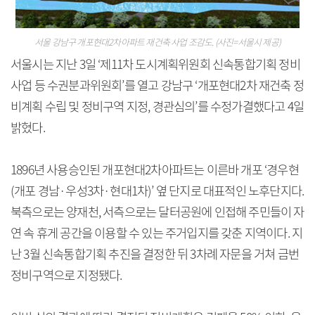
서울 강남구 개포현대2차아파트 재건축 사업 조감도. (사진=서울시 제공)
서울시는 지난 3일 ‘제11차 도시계획위원회 신속통합기획 정비
사업 등 수권분과위원회’를 열고 강남구 ‘개포현대2차 재건축 정
비계획 수립 및 정비구역 지정, 경관심의’를 수정가결했다고 4일
밝혔다.
1896년 사용승인된 개포현대2차아파트는 이른바 개포 ‘경우현
(개포 경남·우성3차·현대1차)’ 옆 단지로 대표적인 노후단지다.
북측으로는 양재천, 서측으로는 달터공원에 인접해 주민들이 자
연 속 휴게 공간을 이용할 수 있는 주거입지를 갖춘 지역이다. 지
난 3월 신속통합기획 추진을 결정한 뒤 3차례 자문을 거쳐 금번
정비구역으로 지정됐다.