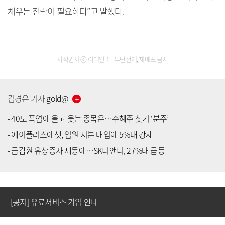
채우는 전략이 필요하다”고 말했다.
저작권자 ⓒ 이데일리 - 무단전재, 재배포 금지
김경은
기자
gold
@
-
40도 폭염에 울고 웃는 종목은…수혜주 찾기 ‘분주’
-
에이플러스에셋, 임원 지분 매입에 5%대 강세
[공지] 유료서비스 가입 안내
-
금감원 유상증자 제동에…SK디앤디, 27%대 급등
[공지] 새로워진 마켓인, 성공투자 창을 열다
[공지] 유료서비스 가입 안내