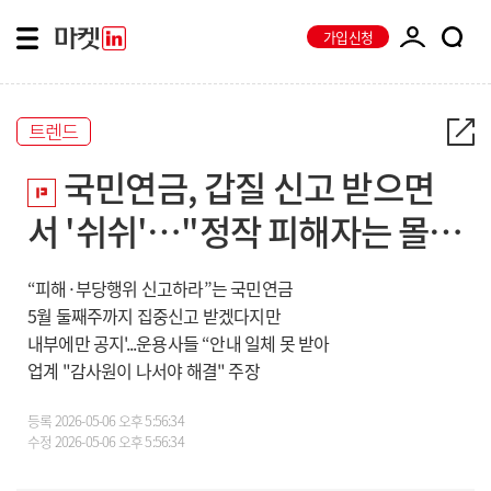
가입신청
트렌드
국민연금, 갑질 신고 받으면
서 '쉬쉬'…"정작 피해자는 몰
라"
“피해·부당행위 신고하라”는 국민연금
5월 둘째주까지 집중신고 받겠다지만
내부에만 공지'...운용사들 “안내 일체 못 받아
업계 "감사원이 나서야 해결" 주장
등록
2026-05-06 오후 5:56:34
수정
2026-05-06 오후 5:56:34