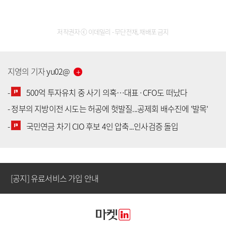
저작권자 ⓒ 이데일리 - 무단전재, 재배포 금지
지영의
기자
yu02
@
-
500억 투자유치 중 사기 의혹…대표·CFO도 떠났다
-
정부의 지방이전 시도는 허공에 헛발질...공제회 배수진에 '발목'
[공지] 유료서비스 가입 안내
-
국민연금 차기 CIO 후보 4인 압축...인사검증 돌입
[공지] 새로워진 마켓인, 성공투자 창을 열다
[공지] 유료서비스 가입 안내
[공지] 새로워진 마켓인, 성공투자 창을 열다