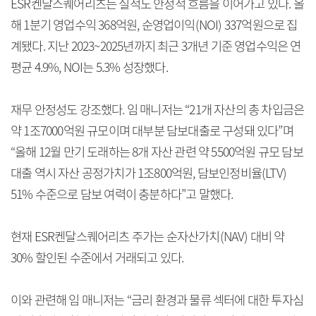
ESR켄달스퀘어리츠는 실적도 안정적 흐름을 이어가고 있다. 올
해 1분기 영업수익 368억원, 순영업이익(NOI) 337억원으로 집
계됐다. 지난 2023~2025년까지 최근 3개년 기준 영업수익은 연
평균 4.9%, NOI는 5.3% 성장했다.
재무 안정성도 강조했다. 임 매니저는 “21개 자산의 총 차입금은
약 1조7000억원 규모이며 대부분 담보대출로 구성돼 있다”며
“올해 12월 만기 도래하는 8개 자산 관련 약 5500억원 규모 담보
대출 역시 자산 공정가치가 1조800억원, 담보인정비율(LTV)
51% 수준으로 담보 여력이 충분하다”고 말했다.
현재 ESR켄달스퀘어리츠 주가는 순자산가치(NAV) 대비 약
30% 할인된 수준에서 거래되고 있다.
이와 관련해 임 매니저는 “금리 환경과 물류 섹터에 대한 투자심