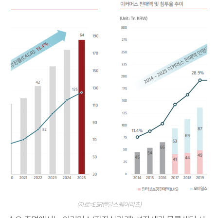
(자료=ESR켄달스퀘어리츠)