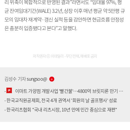
리 위축이 복합적으로 반영된 결과”라면서도 “임대율 97%, 평
균 잔여임대기간(WALE) 3.2년, 상장 이후 매년 평균 약 5만평 규
모의 임대차 재계약·갱신 실적 등을 감안하면 현금흐름 안정성
은 충분히 입증됐다고 본다”고 말했다.
저작권자 ⓒ 이데일리 - 무단전재, 재배포 금지
김성수
기자
sungsoo
@
-
이마트 가양점 개발사업 '빨간불'…4800억 브릿지론 만기 코앞
-
한국교직원공제회, 전국 4개 권역서 '회원의 날 골프행사' 성료
[공지] 유료서비스 가입 안내
-
한국리츠협회 "국내 리츠시장, 10년 만에 민간 중심으로 재편"
[공지] 새로워진 마켓인, 성공투자 창을 열다