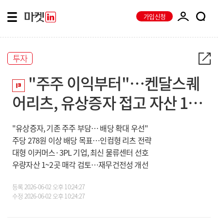
가입신청
투자
"주주 이익부터"…켄달스퀘
어리츠, 유상증자 접고 자산 1~2
곳 매각한다
"유상증자, 기존 주주 부담… 배당 확대 우선"
주당 278원 이상 배당 목표…인컴형 리츠 전략
대형 이커머스·3PL 기업, 최신 물류센터 선호
우량자산 1~2곳 매각 검토…재무건전성 개선
등록
2026-06-02 오후 10:24:27
수정
2026-06-02 오후 10:24:27