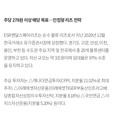
주당 278원 이상 배당 목표…인컴형 리츠 전략
ESR켄달스퀘어리츠는 순수 물류 리츠로서 지난 2020년 12월
한국거래소 유가증권시장에 상장했다. 경기도 고양, 안성, 이천,
용인, 부천 등 수도권 주요 지역 및 전국에서 총 20개 물류센터를
운영하고 있다. 자산 규모는 약 3조원이며 임대율은 97% 수준
을 유지하고 있다.
주요 투자자는 △캐나다연금투자(CPPI, 지분율 21.52%로 최대
주주) △미래에셋자산운용(미래에셋TIGER부동산인프라고배
당혼합자산상장지수투자신탁, 지분율 8.18%) △국민연금 △이
지스자산운용(지분율 5.20%) 등이다.