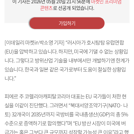
이 기사는
2026년 05월 20일 21시 56분
에
마켓인 프리미엄
콘텐츠
로 선공개 되었습니다.
가입하기
[이데일리 마켓in 박소영 기자] “러시아가 호시탐탐 유럽연합
(EU)을 압박하고 있습니다. 하지만, 미국에 기댈 수 없는 상황입
니다. 그렇다고 방위산업 기술을 내부에서만 개발하기엔 한계가
있습니다. 한국과 일본 같은 국가로부터 도움이 절실한 상황입
니다.”
피에르 주 코렐리아캐피탈코리아 대표는 EU 국가들이 처한 현
실을 이같이 진단했다. 그러면서 “북대서양조약기구(NATO·나
토) 32개국이 2035년까지 국방비를 국내총생산(GDP)의 총 5%
수준으로 증액하기로 합의했다”며 “EU 방산 시장이 미국에 버
금가는 혹은 그보다 큰 규모까지 성장할 가능성 큰 이유”라고 했