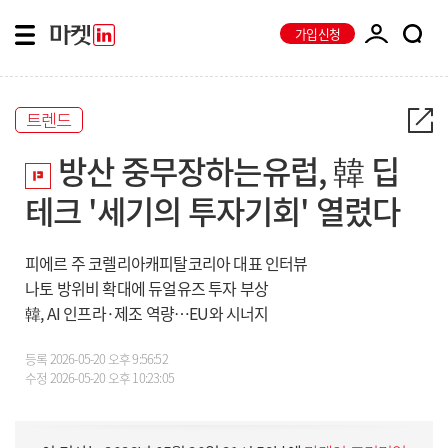
가입신청
트렌드
방산 중무장하는유럽, 韓 딥
테크 '세기의 투자기회' 열렸다
피에르 주 코렐리아캐피탈코리아 대표 인터뷰
나토 방위비 확대에 듀얼유즈 투자 부상
韓, AI 인프라·제조 역량…EU와 시너지
등록
2026-05-20 오후 9:56:52
수정
2026-05-20 오후 10:23:05