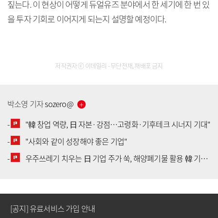
짚는다. 이 현상이 어떻게 듀얼유즈 분야에서 한 세기에 한 번 있
을 투자 기회로 이어지게 되는지 설명할 예정이다.
저작권자 ⓒ 이데일리 - 무단전재, 재배포 금지
박소영
기자
sozero
@
-
"韓 창업 역량, 日 자본·강점…고령화·기후테크 시너지 기대"
-
"사회와 같이 성장해야 좋은 기업"
[공지] 유료서비스 가입 안내
-
우주쓰레기 치우는 日 기업 주가 쑥, 해양폐기물 활용 韓 기업 투자 봇물
[공지] 새로워진 마켓인, 성공투자 창을 열다
[공지] 유료서비스 가입 안내