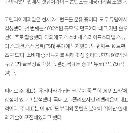
마이리얼트립에서 겟유어가이드 콘텐츠를 제공하게끔 도왔다.
코렐리아캐피탈은 현재 2개 펀드를 운용 중이다. 모두 유럽에서
결성했다. 첫 번째는 4000억원 규모 ‘K-펀드2’다. 테크 기반 솔루
션에 주로 집중했다. 이외에도 △소비재 △라이프스타일 △뷰
티 △패션 △식음료(F&B) 분야에 투자했다. 두 번째는 ‘K-브랜
즈 펀드’다. 소비재 중심 투자를 위해 조성 중이다. 현재 800억원
규모 1차 클로징을 마쳤다. 결성 목표는 총 1억유로(약 1750억
원)다.
피에르 주 대표는 우리나라가 딥테크 분야 중 특히 ‘AI 인프라’에
강점이 있다고 분석했다. 국내 포트폴리오사인 리벨리온이 대표
적이다. 주 대표는 이 밖에도 뷰티와 콘텐츠 분야에 뛰어난 인재
와 기술이 포진해있다고 했다.