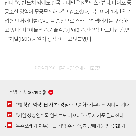
만나 “AI 반도체 외에도 한국과 대만은 K콘텐츠·뷰티, 바이오 등
공조할 영역이 무궁무진하다”고 강조했다. 그는 이어 “대만은 기
업형 벤처캐피털(CVC)을 중심으로 스타트업 생태계를 구축하
고 있다”며 “이들은 △기술검증(PoC) △전략적 파트너십 △연
구개발(R&D) 지원이 장점”이라고 덧붙였다.
저작권자 ⓒ 이데일리 - 무단전재, 재배포 금지
박소영
기자
sozero
@
-
"韓 창업 역량, 日 자본·강점…고령화·기후테크 시너지 기대"
-
“기업 성장할수록 임팩트도 커져야”…투자 기준 달라진다
[공지] 유료서비스 가입 안내
-
우주쓰레기 치우는 日 기업 주가 쑥, 해양폐기물 활용 韓 기업 투자 봇물