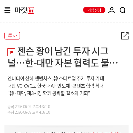
가입신청
투자
젠슨 황이 남긴 투자 시그
널…한-대만 자본 협력도 불붙
나
엔비디아 산하 엔벤처스, 韓 스타트업 추가 투자 기대
대만 VC·CVC도 한국과 AI·반도체·콘텐츠 협력 확대
“韓·대만, 제3시장 함께 공략할 절호의 기회”
등록
2026-06-09 오후 4:37:10
수정
2026-06-09 오후 4:37:10