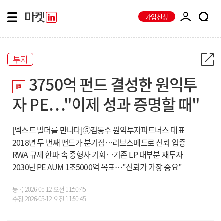
가입신청
투자
3750억 펀드 결성한 원익투
자 PE…"이제 성과 증명할 때"
[넥스트 빌더를 만나다]⑤김동수 원익투자파트너스 대표
2018년 두 번째 펀드가 분기점…리브스메드로 신뢰 입증
RWA 규제 한파 속 중형사 기회…기존 LP 대부분 재투자
2030년 PE AUM 1조5000억 목표…"신뢰가 가장 중요"
등록
2026-05-12 오전 11:50:45
수정
2026-05-12 오전 11:50:45