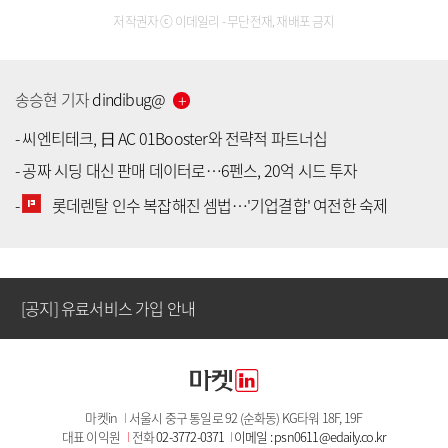
저작권자 ⓒ 이데일리 - 무단전재, 재배포 금지
송승현
기자
dindibug
@
-
씨엔티테크, 日 AC 01Booster와 전략적 파트너십
-
공짜 시딩 대신 판매 데이터로…6펜스, 20억 시드 투자
[공지] 유료서비스 가입 안내
-
롯데렌탈 인수 복잡해진 셈법…'기업결합' 여전한 숙제
[공지] 새로워진 마켓인, 성공투자 창을 열다
[공지] 유료서비스 가입 안내
[공지] 새로워진 마켓인, 성공투자 창을 열다
마켓in
I
서울시 중구 통일로 92 (순화동) KG타워 18F, 19F
[공지] 유료서비스 가입 안내
대표 이익원
I
전화
02-3772-0371
I
이메일 : psn0611@edaily.co.kr