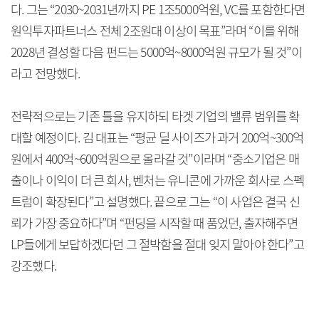
다. 그는 “2030~2031년까지 PE 1조5000억원, VC를 포함한다면
원익투자파트너스 전체 2조원대 이상이 목표”라며 “이를 위해
2028년 결성할 다음 펀드는 5000억~8000억원 규모가 될 것”이
라고 전망했다.
전략적으로는 기존 틀을 유지하되 타겟 기업의 밸류 범위를 확
대할 예정이다. 김 대표는 “평균 딜 사이즈가 과거 200억~300억
원에서 400억~600억원으로 올라갈 것”이라며 “중소기업은 매
출이나 이익이 더 큰 회사, 벤처는 유니콘에 가까운 회사로 스펙
트럼이 확장된다”고 설명했다. 끝으로 그는 “이 사업은 결국 신
뢰가 가장 중요하다”며 “펀딩을 시작할 때 품었던, 출자해주면
LP들에게 보답하겠다던 그 절박함을 절대 잊지 말아야 한다”고
강조했다.