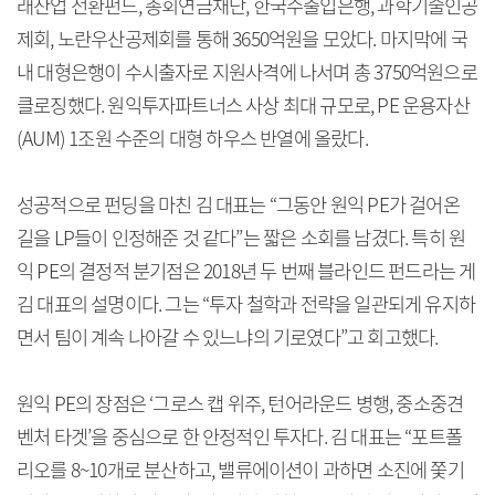
래산업 전환펀드, 총회연금재단, 한국수출입은행, 과학기술인공
제회, 노란우산공제회를 통해 3650억원을 모았다. 마지막에 국
내 대형은행이 수시출자로 지원사격에 나서며 총 3750억원으로
클로징했다. 원익투자파트너스 사상 최대 규모로, PE 운용자산
(AUM) 1조원 수준의 대형 하우스 반열에 올랐다.
성공적으로 펀딩을 마친 김 대표는 “그동안 원익 PE가 걸어온
길을 LP들이 인정해준 것 같다”는 짧은 소회를 남겼다. 특히 원
익 PE의 결정적 분기점은 2018년 두 번째 블라인드 펀드라는 게
김 대표의 설명이다. 그는 “투자 철학과 전략을 일관되게 유지하
면서 팀이 계속 나아갈 수 있느냐의 기로였다”고 회고했다.
원익 PE의 장점은 ‘그로스 캡 위주, 턴어라운드 병행, 중소중견
벤처 타겟’을 중심으로 한 안정적인 투자다. 김 대표는 “포트폴
리오를 8~10개로 분산하고, 밸류에이션이 과하면 소진에 쫓기