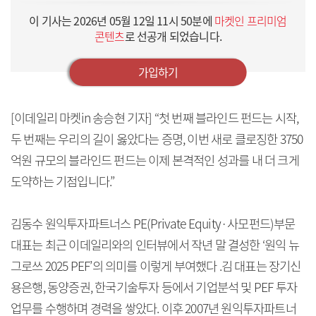
이 기사는
2026년 05월 12일 11시 50분
에
마켓인 프리미엄
콘텐츠
로 선공개 되었습니다.
가입하기
[이데일리 마켓in 송승현 기자] “첫 번째 블라인드 펀드는 시작,
두 번째는 우리의 길이 옳았다는 증명, 이번 새로 클로징한 3750
억원 규모의 블라인드 펀드는 이제 본격적인 성과를 내 더 크게
도약하는 기점입니다.”
김동수 원익투자파트너스 PE(Private Equity·사모펀드)부문
대표는 최근 이데일리와의 인터뷰에서 작년 말 결성한 ‘원익 뉴
그로쓰 2025 PEF’의 의미를 이렇게 부여했다 .김 대표는 장기신
용은행, 동양증권, 한국기술투자 등에서 기업분석 및 PEF 투자
업무를 수행하며 경력을 쌓았다. 이후 2007년 원익투자파트너