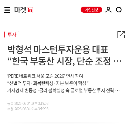
가입신청
투자
박형석 마스턴투자운용 대표
“한국 부동산 시장, 단순 조정 아
닌 구조적 전환기”
‘PERE 네트워크 서울 포럼 2026’ 연사 참여
“선별적 투자·회복탄력성·자본 보존이 핵심”
거시경제 변동성·금리 불확실성 속 글로벌 부동산 투자 전략 논의
등록
2026-06-04 오후 3:19:03
수정
2026-06-04 오후 3:19:03