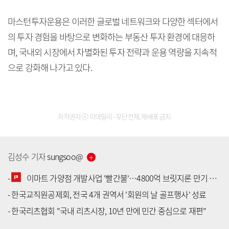
마스턴투자운용은 이러한 글로벌 네트워크와 다양한 섹터에서
의 투자 경험을 바탕으로 변화하는 부동산 투자 환경에 대응하
며, 국내외 시장에서 차별화된 투자 전략과 운용 역량을 지속적
으로 강화해 나가고 있다.
저작권자 ⓒ 이데일리 - 무단전재, 재배포 금지
김성수
기자
sungsoo
@
-
이마트 가양점 개발사업 '빨간불'…4800억 브릿지론 만기 코앞
-
한국교직원공제회, 전국 4개 권역서 '회원의 날 골프행사' 성료
[공지] 유료서비스 가입 안내
-
한국리츠협회 "국내 리츠시장, 10년 만에 민간 중심으로 재편"