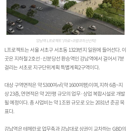
'강남역 L프로젝트' (자료=코람코자산신탁)
L프로젝트는 서울 서초구 서초동 1323번지 일원에 들어선다. 이
곳은 지하철 2호선·신분당선 환승역인 강남역에서 걸어서 7분
걸리는 서초로 지구단위계획 특별계획2구역이다.
대상 구역면적은 약 5300여㎡(약 1600여평)이며, 지하 6층~지
상 23층, 연면적은 약 2만평 규모의 업무·상업 복합시설로 개발
될 예정이다. 총 사업비는 약 1조원 규모로 오는 2031년 준공 목
표다.
강남역은 테헤란로 업무축과 강남대로 상권이 교차하는 GBD의