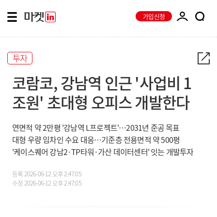
가입신청
투자
코람코, 강남역 인근 '사업비 1
조원' 초대형 오피스 개발한다
연면적 약 2만평 '강남역 L프로젝트'…2031년 준공 목표
대형 우량 임차인 수요 대응…기준층 전용면적 약 500평
'케이스퀘어 강남2·TP타워·가산 데이터센터' 잇는 개발투자
등록
2026-06-12 오후 2:47:05
수정
2026-06-12 오후 2:47:05