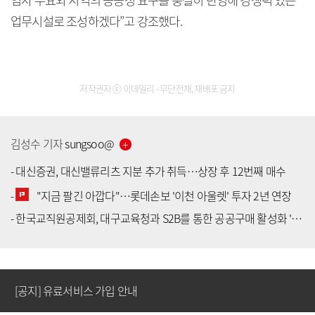
임차 수요와 지역의 공공성 요구를 충실히 반영해 경쟁력 있는
업무시설로 조성하겠다”고 강조했다.
저작권자 ⓒ 이데일리 - 무단전재, 재배포 금지
김성수
기자
sungsoo
@
-
대신증권, 대신밸류리츠 지분 추가 취득…상장 후 12번째 매수
-
"지금 팔긴 아깝다"…롯데손보 '이천 아울렛' 투자 2년 연장
[공지] 유료서비스 가입 안내
-
한국교직원공제회, 대구교육청과 S2B를 통한 공공구매 활성화 '맞손'
[공지] 새로워진 마켓인, 성공투자 창을 열다
[공지] 유료서비스 가입 안내