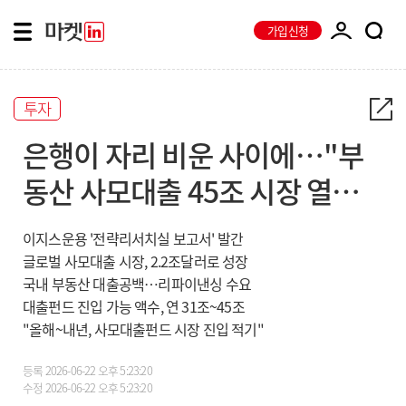
가입신청
투자
은행이 자리 비운 사이에…"부
동산 사모대출 45조 시장 열린
다"
이지스운용 '전략리서치실 보고서' 발간
글로벌 사모대출 시장, 2.2조달러로 성장
국내 부동산 대출공백…리파이낸싱 수요
대출펀드 진입 가능 액수, 연 31조~45조
"올해~내년, 사모대출펀드 시장 진입 적기"
등록
2026-06-22 오후 5:23:20
수정
2026-06-22 오후 5:23:20