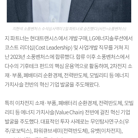
지현석 소풍벤처스 수석심사역이 1일 파트너로 승진했다.(사진=소풍벤처스)
지 파트너는 현대트랜시스에서 개발구매, LG에너지솔루션에서
코스트 리더십(Cost Leadership) 및 사업개발 직무를 거쳐 지
난 2023년 소풍벤처스에 합류했다. 합류 이후 소풍벤처스에서
다수의 기후테크 펀드의 핵심 운용역으로 활동하며, 2차전지 소
재·부품, 폐배터리 순환경제, 전력반도체, 모빌리티 등 에너지
가치사슬 전반의 혁신 기업 발굴을 주도해왔다.
특히 이차전지 소재·부품, 폐배터리 순환경제, 전력반도체, 모빌
리티 등 에너지 가치사슬(Value Chain) 전반에 걸친 혁신 기업
발굴을 주도했다. 대표적인 투자 사례로는 무인탐사연구소(우
주/로보틱스), 파워큐브세미(전력반도체), 유뱃(이차전지),