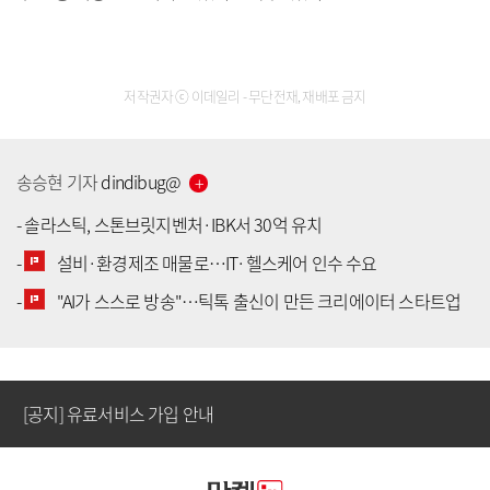
저작권자 ⓒ 이데일리 - 무단전재, 재배포 금지
송승현
기자
dindibug
@
-
솔라스틱, 스톤브릿지벤처·IBK서 30억 유치
-
설비·환경제조 매물로…IT·헬스케어 인수 수요
[공지] 유료서비스 가입 안내
-
"AI가 스스로 방송"…틱톡 출신이 만든 크리에이터 스타트업
[공지] 새로워진 마켓인, 성공투자 창을 열다
[공지] 유료서비스 가입 안내
[공지] 새로워진 마켓인, 성공투자 창을 열다