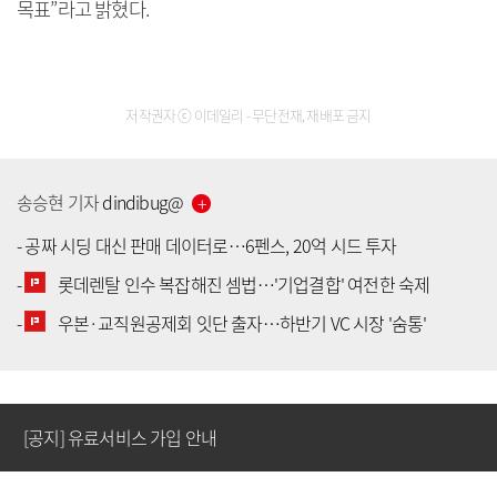
목표”라고 밝혔다.
저작권자 ⓒ 이데일리 - 무단전재, 재배포 금지
송승현
기자
dindibug
@
-
공짜 시딩 대신 판매 데이터로…6펜스, 20억 시드 투자
-
롯데렌탈 인수 복잡해진 셈법…'기업결합' 여전한 숙제
[공지] 유료서비스 가입 안내
-
우본·교직원공제회 잇단 출자…하반기 VC 시장 '숨통'
[공지] 새로워진 마켓인, 성공투자 창을 열다
[공지] 유료서비스 가입 안내