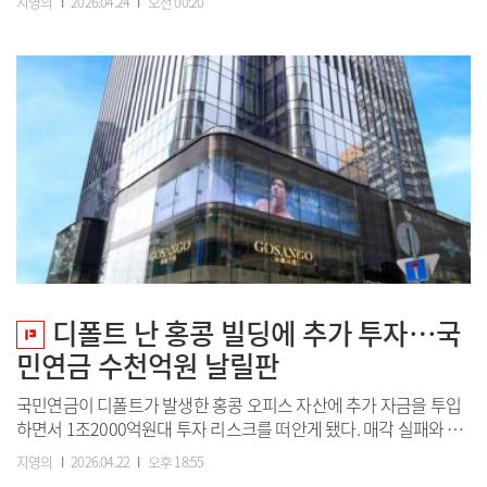
지영의
I
2026.04.24
I
오전 00:20
산에 약 9000억원의 거액을 추가 투입해 홍콩 사모투자자들의 손실
을 보전해주는 이례적 투자였음에도, 유착 의혹을 포함한 감사 요구
가 조직 내에서 사실상 ...
디폴트 난 홍콩 빌딩에 추가 투자…국
민연금 수천억원 날릴판
국민연금이 디폴트가 발생한 홍콩 오피스 자산에 추가 자금을 투입
하면서 1조2000억원대 투자 리스크를 떠안게 됐다. 매각 실패와 핵
심 임차인 이탈로 수익성이 급격히 악화된 상황에서 무리하게 잔여
지영의
I
2026.04.22
I
오후 18:55
[공지] 유료서비스 가입 안내
지분을 인수하고 해외투자자 손실액을 전액 보전해줬다는 점에서