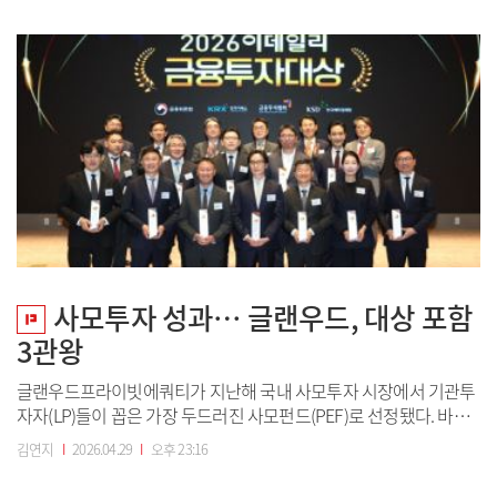
해 독립 성장체제로 전환하는 ‘카브아웃 전략(carve-out)’에서 독보
적인 경쟁력을 입...
사모투자 성과… 글랜우드, 대상 포함
3관왕
글랜우드프라이빗에쿼티가 지난해 국내 사모투자 시장에서 기관투
자자(LP)들이 꼽은 가장 두드러진 사모펀드(PEF)로 선정됐다. 바이
아웃 거래는 물론 글로벌 투자 유치와 회수에서 고루 성과를 내면서
김연지
I
2026.04.29
I
오후 23:16
시장 내 입지를 공고히 했다는 평가다.2026 이데일리 금융투자대상
이 28일 서울 영등포구 한국거래소 컨퍼런스홀에서 열렸다. 사모펀