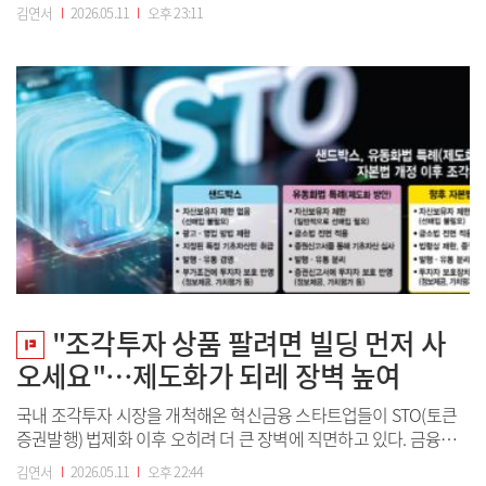
사업을 지속하기 위해선 금융당국의 투자중개업 인가를 받아야 하
김연서
I
2026.05.11
I
오후 23:11
지만, 인가를 취득하는 순간 금융업으로 분류돼 투자 유치가 어려워
질 수 있어서다. 업계에서는 기존 사업자는 물론 신규 스타트업의 시
장 진입까지 사실상 막히고 있다는 지적이...
"조각투자 상품 팔려면 빌딩 먼저 사
오세요"…제도화가 되레 장벽 높여
국내 조각투자 시장을 개척해온 혁신금융 스타트업들이 STO(토큰
증권발행) 법제화 이후 오히려 더 큰 장벽에 직면하고 있다. 금융위
원회가 비금전신탁수익증권 발행을 위한 임시 방편으로 자산유동화
김연서
I
2026.05.11
I
오후 22:44