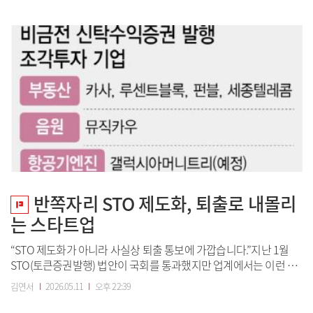
법 구조를 제시했지만, 업계에서는 기존 샌드박스보다 규제가 대폭
강화되면서 스타트업들이 사실상 기존 사업모델을 유지하기 어려워
졌다는 지적이 나온다.◇낭떠러니 내몰린 비...
반쪽자리 STO 제도화, 퇴출로 내몰리
는 스타트업
“STO 제도화가 아니라 사실상 퇴출 통보에 가깝습니다.”지난 1월
STO(토큰증권발행) 법안이 국회를 통과했지만 업계에서는 이런 불
만이 터져 나오고 있다. 당시 시장의 핵심 구조로 활용돼 온 비금전
김연서
I
2026.05.11
I
오후 22:39
신탁수익증권 관련 내용이 빠진 채 법안이 통과됐고, 이후 금융당국
의 조각투자 제도화로 규제만 먼저 강화되면서 자금력이 약한 스타