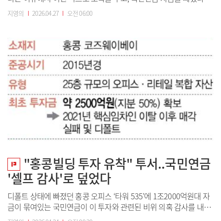
박한다”“운용사 핵심 운용인력 중 누구를 해고시켰고, 누구를 취업
지영의
I
2026.04.27
I
오전 06:00
시켜줬다는 말들을 자랑처럼 일삼았다”“감사실과 친분이 있어 누가
본인을 음해하는 투서를 넣었는지 (제보자 신원을) 다 알아냈다고,
너 아니냐고 지목하고 다녔...
"홍콩빌딩 투자 유착" 투서..국민연금
'셀프 감사'로 덮었다
디폴트 상태에 빠졌던 홍콩 오피스 ‘타워 535’에 1조2000억원대 자
금이 묶여있는 국민연금이 이 투자와 관련된 비위 의혹 감사를 내부
에서 충분한 검증 없이 서둘러 종결 처리한 것으로 드러났다. 부실자