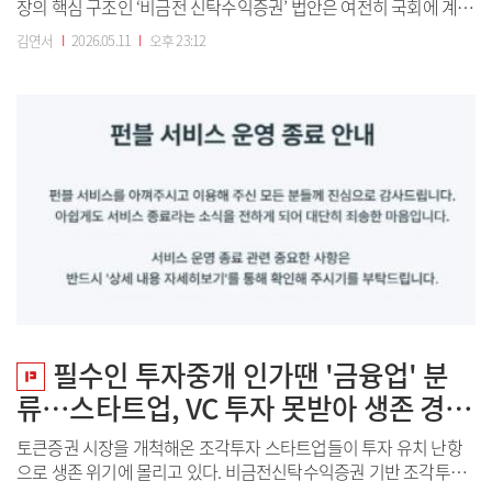
장의 핵심 구조인 ‘비금전 신탁수익증권’ 법안은 여전히 국회에 계류
중이다. 해당 법안은 12일 국회 정무위원회 법안심사소위원회에서
김연서
I
2026.05.11
I
오후 23:12
처음 논의될 예정이다. 다만 업계에선 해당 안건이 후순위로 배정되
면서 처리 지연 가능성을 우려하는 분위기다. 관련 논의가 또다시 미
뤄질 경우 조각투자 사업자들의...
필수인 투자중개 인가땐 '금융업' 분
류…스타트업, VC 투자 못받아 생존 경고
등
토큰증권 시장을 개척해온 조각투자 스타트업들이 투자 유치 난항
으로 생존 위기에 몰리고 있다. 비금전신탁수익증권 기반 조각투자