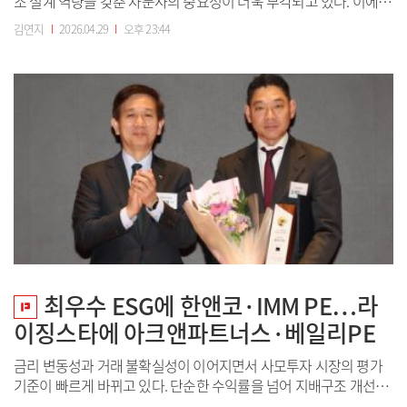
조 설계 역량을 갖춘 자문사의 중요성이 더욱 부각되고 있다. 이에
시장에서는 단순 자문을 넘어 거래 성사 가능성을 높이는 딜 메이커
김연지
I
2026.04.29
I
오후 23:44
로서의 역할이 핵심 경쟁력으로 평가받는 분위기다. 이데일리는 지
난달 26일부터 이달 2일까지 일주일간 21개 국내 대표 사모펀드
(PEF)운용사를 대상으로 회계 및...
최우수 ESG에 한앤코·IMM PE…라
이징스타에 아크앤파트너스·베일리PE
금리 변동성과 거래 불확실성이 이어지면서 사모투자 시장의 평가
기준이 빠르게 바뀌고 있다. 단순한 수익률을 넘어 지배구조 개선과
책임투자, 딜 실행력까지 갖춘 운용사들이 시장에서 검증된 플레이