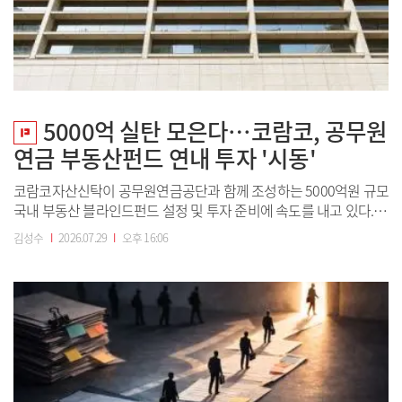
5000억 실탄 모은다…코람코, 공무원
연금 부동산펀드 연내 투자 '시동'
코람코자산신탁이 공무원연금공단과 함께 조성하는 5000억원 규모
국내 부동산 블라인드펀드 설정 및 투자 준비에 속도를 내고 있다.
당초 펀드 설정 데드라인은 내년이지만 코람코자산신탁은 이보다
김성수
I
2026.07.29
I
오후 16:06
빠르게 연내 펀드 결성을 마무리하고 투자까지 집행할 방침이다. 안
정성·수익성을 동시에 추구하는 ‘코어플러스’ 전략을 구사해서 공무
원연금의 안정적 운용 원칙을 유지하면...