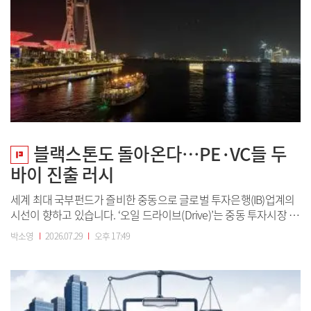
블랙스톤도 돌아온다…PE·VC들 두
바이 진출 러시
세계 최대 국부펀드가 즐비한 중동으로 글로벌 투자은행(IB)업계의
시선이 향하고 있습니다. ‘오일 드라이브(Drive)’는 중동 투자시장 소
식을 전하는 시리즈입니다. 오일머니에 뛰어드는 글로벌 투자사들
박소영
I
2026.07.29
I
오후 17:49
의 이야기와 석유 의존에서 벗어나 신기술 기반 투자에 집중하려는
중동 현지의 소식을 모두 다룹니다. 국내 기업의 중동 자본 투자유치
소식도 전달합니다. [편...