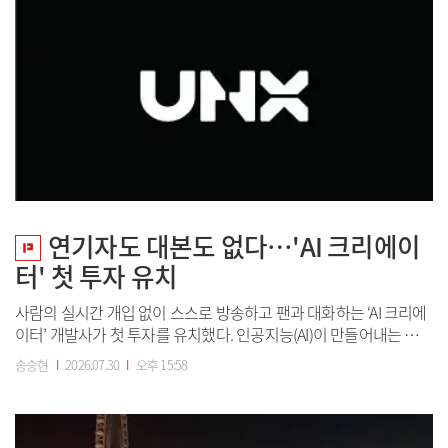
연기자도 대본도 없다…'AI 크리에이
터' 첫 투자 유치
사람의 실시간 개입 없이 스스로 방송하고 팬과 대화하는 ‘AI 크리에
이터’ 개발사가 첫 투자를 유치했다. 인공지능(AI)이 만들어내는 캐릭
터의 완성도보다, 그 캐릭터를 매일 라이브로 굴리며 팬 반응 데이터
송승현
I
2026.07.30
I
오후 15:58
를 축적하는 ‘운영 역량’에 벤처캐피탈(VC) 자금이 붙기 시작했다는
신호로 풀이된다.30일 벤처캐피탈(VC) 업계에 따르면 AI 엔터테크
스타트업 언엑...