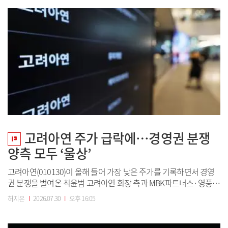
거론된다. 이처럼 홈플러스 점포들은 이제 단순한 대형마트 부지가
아니라 대규모 복합개발이 가능한 우...
고려아연 주가 급락에…경영권 분쟁
양측 모두 ‘울상’
고려아연(010130)이 올해 들어 가장 낮은 주가를 기록하면서 경영
권 분쟁을 벌여온 최윤범 고려아연 회장 측과 MBK파트너스·영풍
연합의 부담이 일제히 커지고 있다. 증시 조정 국면이 이어지며 고려
허지은
I
2026.07.30
I
오후 16:05
아연 주가가 MBK의 평균 매입 단가와 최 회장 측의 대출 약정 기준
가를 하회하면서다. 최 회장 측은 대출 구조 재편 및 마진...