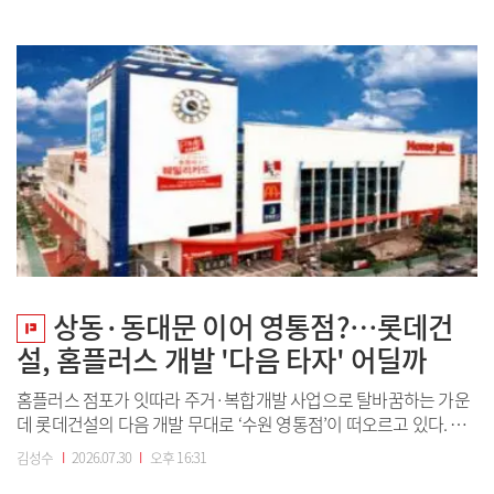
본시장의 주요 수급 주체로 떠오르며 금융권을 벗어나 대기업의 자
금 운용 조직으로 자리를 옮기려는 움직임이 감지된다.경기도 이천
시 SK하이닉스 본사 전경.(사...
상동·동대문 이어 영통점?…롯데건
설, 홈플러스 개발 '다음 타자' 어딜까
홈플러스 점포가 잇따라 주거·복합개발 사업으로 탈바꿈하는 가운
데 롯데건설의 다음 개발 무대로 ‘수원 영통점’이 떠오르고 있다. 홈
플러스 부천 상동점과 서울 동대문점 개발이 속도를 내면서 아직 사
김성수
I
2026.07.30
I
오후 16:31
업이 본격화되지 않은 수원 영통점이 후속 프로젝트의 유력 후보로