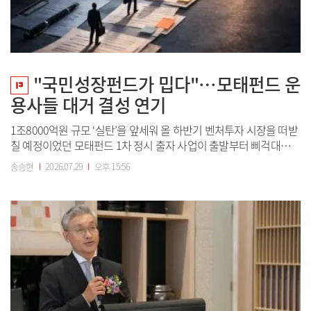
"국민성장펀드가 밉다"…모태펀드 운
용사들 대거 결성 연기
1조8000억원 규모 ‘실탄’을 앞세워 올 하반기 벤처투자 시장을 떠받
칠 예정이었던 모태펀드 1차 정시 출자 사업이 출발부터 삐걱대고
있다. 선정된 위탁운용사(GP) 상당수가 ‘3개월 내 결성’ 조건을 지키
송승현
I
2026.07.29
I
오후 15:56
지 못하고 무더기로 기한 연기를 신청한 것으로 파악됐다. 국민성장
펀드로 민간 유동성이 빨려 들어가면서 그 밖의 펀드레이징 시장은
한파를 겪고 있다는 분...