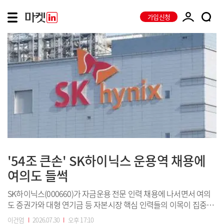
가입신청
'54조 큰손' SK하이닉스 운용역 채용에
여의도 들썩
SK하이닉스(000660)가 자금운용 전문 인력 채용에 나서면서 여의
도 증권가와 대형 연기금 등 자본시장 핵심 인력들의 이목이 집중되
고 있다. 54조원에 달하는 막대한 현금을 바탕으로 SK하이닉스가 자
이건엄
I
2026.07.30
I
오후 17:10