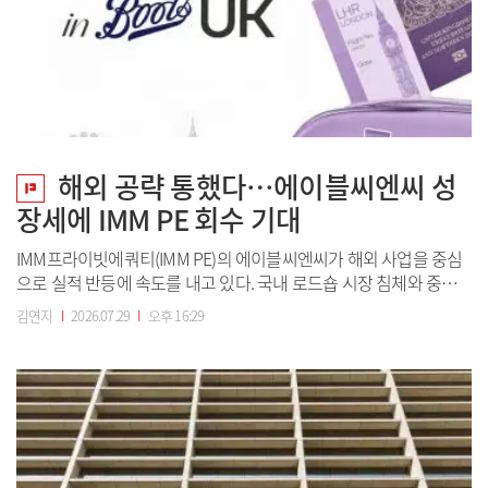
해외 공략 통했다…에이블씨엔씨 성
장세에 IMM PE 회수 기대
IMM프라이빗에쿼티(IMM PE)의 에이블씨엔씨가 해외 사업을 중심
으로 실적 반등에 속도를 내고 있다. 국내 로드숍 시장 침체와 중국
사업 부진으로 한때 IMM PE의 ‘아픈 손가락’으로 불렸지만, 미국과
김연지
I
2026.07.29
I
오후 16:29
유럽을 중심으로 성장축을 옮기며 체질을 빠르게 바꾸고 있다. 특히
지난해 11월 리파이낸싱을 통해 재무 부담을 낮춘 데 이어 해외 매출
과 수익성까지 개...