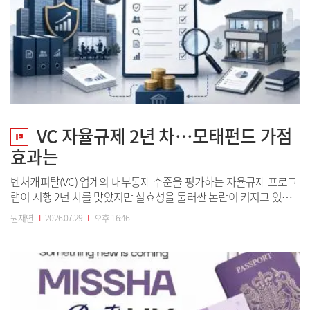
VC 자율규제 2년 차…모태펀드 가점
효과는
벤처캐피탈(VC) 업계의 내부통제 수준을 평가하는 자율규제 프로그
램이 시행 2년 차를 맞았지만 실효성을 둘러싼 논란이 커지고 있다.
올해부터 우수등급 운용사에 모태펀드 출자사업 가점이 주어지면서
원재연
I
2026.07.29
I
오후 16:46
제도의 영향력은 커졌지만, 평가가 중대형 운용사에 유리한 구조라
는 지적과 함께 실제 내부통제 개선으로 이어지고 있는지에 대한 의
문도 적지 않다. 29일 벤처투자업...