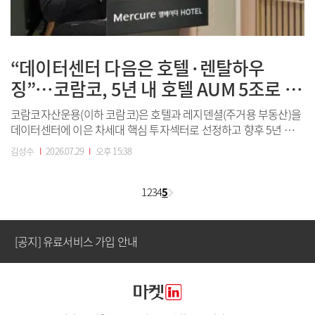
“데이터센터 다음은 호텔·렌탈하우
징”…코람코, 5년 내 호텔 AUM 5조로 늘
린다
코람코자산운용(이하 코람코)은 호텔과 레지덴셜(주거용 부동산)을
데이터센터에 이은 차세대 핵심 투자섹터로 선정하고 향후 5년 내
관련 운용자산(AUM) 규모를 5조 원 규모로 확대한다고 29일 밝혔
김성수
I
2026.07.29
I
오후 15:38
[공지] 유료서비스 가입 안내
다.윤장호 코람코자산운용 대표이사는 ‘머큐어 앰배서더 동대문’ 개
관을 발판으로 이 같은 내용의 호텔·레지덴셜 중장기 투자비전을 발
표했다. 호텔과 주거시설을 단순...
1
2
3
4
5
[공지] 새로워진 마켓인, 성공투자 창을 열다
[공지] 유료서비스 가입 안내
[공지] 새로워진 마켓인, 성공투자 창을 열다