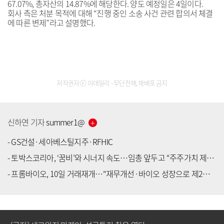
67.07%, 총자산의 14.87%에 해당한다. 양도 예정일은 4일이다.
회사 측은 처분 목적에 대해 “진행 중인 소송 사건 관련 합의서 체결
에 따른 변제”라고 설명했다.
저작권자 ⓒ 이데일리 - 무단전재, 재배포 금지
신하연
기자
summer1
@
-
GS건설·세아베스틸지주·RFHIC
-
토박스코리아, ‘꿈비’와 시너지 속도…임총 앞두고 “주주가치 제고 총력”
-
프롬바이오, 10일 거래재개…"재무개선·바이오 성장으로 제2의 도약"
[공지] 유료서비스 가입 안내