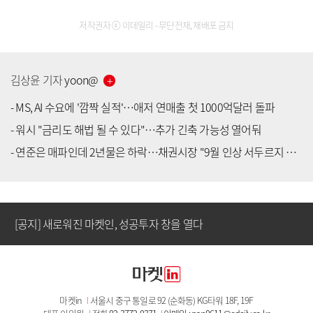
저작권자 ⓒ 이데일리 - 무단전재, 재배포 금지
김상윤
기자
yoon
@
-
MS, AI 수요에 '깜짝 실적'…애저 연매출 첫 1000억달러 돌파
-
워시 "금리도 해법 될 수 있다"…추가 긴축 가능성 열어둬
-
연준은 매파인데 2년물은 하락…채권시장 "9월 인상 서두르지 않을 것"
[공지] 유료서비스 가입 안내
[공지] 새로워진 마켓인, 성공투자 창을 열다
[공지] 유료서비스 가입 안내
마켓in
I
서울시 중구 통일로 92 (순화동) KG타워 18F, 19F
[공지] 새로워진 마켓인, 성공투자 창을 열다