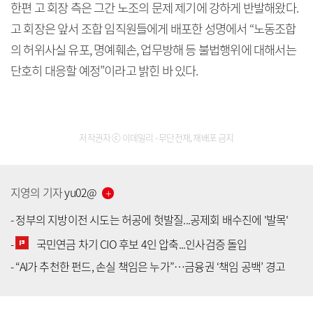
한편 고 회장 측은 그간 노조의 문제 제기에 강하게 반발해왔다.
고 회장은 앞서 조합 임직원들에게 배포한 성명에서 “노동조합
의 허위사실 유포, 명예훼손, 업무방해 등 불법행위에 대해서는
단호히 대응할 예정”이라고 밝힌 바 있다.
저작권자 ⓒ 이데일리 - 무단전재, 재배포 금지
지영의
기자
yu02
@
-
정부의 지방이전 시도는 허공에 헛발질...공제회 배수진에 '발목'
-
국민연금 차기 CIO 후보 4인 압축...인사검증 돌입
[공지] 유료서비스 가입 안내
-
“AI가 추천한 펀드, 손실 책임은 누가”…금융권 ‘책임 공백’ 경고
[공지] 새로워진 마켓인, 성공투자 창을 열다