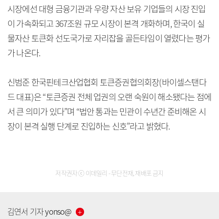
시장에선 대형 금융기관과 우량 자산 보유 기업들의 시장 진입
이 가속화되고 367조원 규모 시장이 본격 개화하며, 한국이 실
물자산 토큰화 선도국가로 자리잡을 골든타임이 열렸다는 평가
가 나온다.
신범준 한국핀테크산업협회 토큰증권협의회장(바이셀스탠다
드 대표)은 “토큰증권 전체 업권의 오랜 숙원이 해소됐다는 점에
서 큰 의미가 있다”며 “법안 통과는 민관이 수년간 준비해온 시
장이 본격 실행 단계로 진입하는 신호”라고 밝혔다.
저작권자 ⓒ 이데일리 - 무단전재, 재배포 금지
김연서
기자
yonso
@