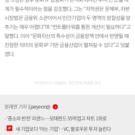
계가 필수적이라는 점을 강조했다. 그는 “저작권은 문체부, 자본
시장법은 금융위 소관이어서 민간기업이 두 영역의 정합성을 맞
추기는 매우 어렵다”며 “컨트롤타워를 통한 개선이 필요하다”고
말했다. 이어 “문화자산의 특수성이 금융정책 안에서 반영될 때
진정한 의미의 문화 IP 기반 금융산업이 펼쳐질 수 있다”고 덧붙
였다.
저작권자 ⓒ 이데일리 - 무단전재, 재배포 금지
원재연
기자
1jaeyeon
@
-
‘중소의 반전’ 리센느…모태펀드 55억업고 차트 1위로
-
새 기업보다 ‘아는 기업’…VC, 팔로우온 투자 늘린다
[공지] 유료서비스 가입 안내