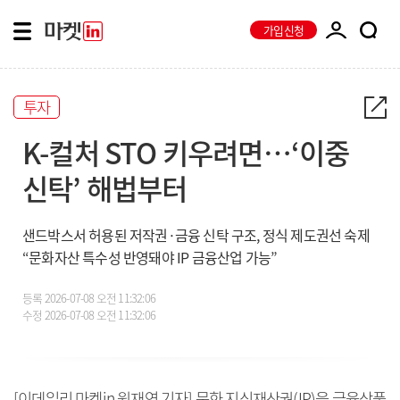
가입신청
투자
K-컬처 STO 키우려면…‘이중
신탁’ 해법부터
샌드박스서 허용된 저작권·금융 신탁 구조, 정식 제도권선 숙제
“문화자산 특수성 반영돼야 IP 금융산업 가능”
등록
2026-07-08 오전 11:32:06
수정
2026-07-08 오전 11:32:06
[이데일리 마켓in 원재연 기자] 문화 지식재산권(IP)을 금융상품