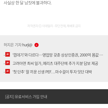
사실상 한 달 남짓에 불과하다.
저작권자 ⓒ 이데일리 - 무단전재, 재배포 금지
허지은
기자
hurji
@
-
‘껍데기’와 다르다…영업망 갖춘 상상인증권, 2000억 몸값 배경은
-
고려아연 최씨 일가, 메리츠 대주단에 추가 지분 담보 제공
[공지] 유료서비스 가입 안내
-
'첫 단추' 잘 끼운 신생 PEF…마수걸이 투자 잇단 대박
[공지] 새로워진 마켓인, 성공투자 창을 열다
[공지] 유료서비스 가입 안내