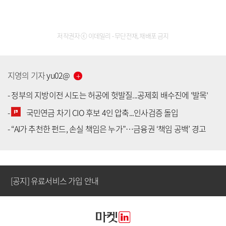
저작권자 ⓒ 이데일리 - 무단전재, 재배포 금지
지영의
기자
yu02
@
-
정부의 지방이전 시도는 허공에 헛발질...공제회 배수진에 '발목'
-
국민연금 차기 CIO 후보 4인 압축...인사검증 돌입
[공지] 유료서비스 가입 안내
-
“AI가 추천한 펀드, 손실 책임은 누가”…금융권 ‘책임 공백’ 경고
[공지] 새로워진 마켓인, 성공투자 창을 열다
[공지] 유료서비스 가입 안내
[공지] 새로워진 마켓인, 성공투자 창을 열다