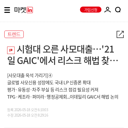
가입신청
트렌드
시험대 오른 사모대출…'21
일 GAIC'에서 리스크 해법 찾는
다
[사모대출 옥석 가리기]④
글로벌 사모신용 성장에도 국내 LP 신중론 확대
평가·유동성·차주 부실 등 리스크 점검 필요성 커져
TPG·케조라·퍼미라·행정공제회...이데일리 GAIC서 해법 논의
등록
2026-05-18 오전 6:10:03
수정
2026-05-18 오전 8:29:16