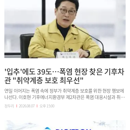
'입추'에도 39도…폭염 현장 찾은 기후차
관 "취약계층 보호 최우선"
연일 이어지는 폭염 속에 정부가 취약계층 보호를 위한 현장 행보에
나선다. 이호현 기후에너지환경부 제2차관은 폭염 대응시설과 취약
계층 가구를 방문해 냉방 환경을 점검하고 폭염 대응 지원 현황을 살
정두리
I
2026.08.07
I
오후 15:00
필 예정이다.이호현 기후에너지환경부 2차관. 사진=연합뉴스기후
에너지환경부는 7일 오후 이호현 차관이 서울 영등포구 문래근린공
원 내 폭염 대응시설과 인근 취약계층 ...