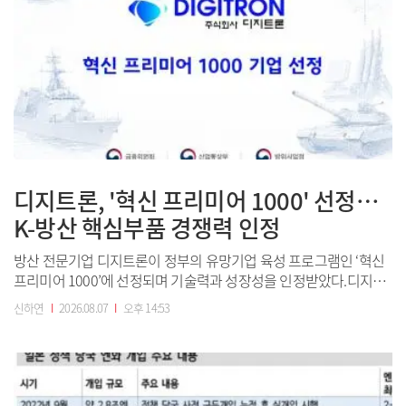
디지트론, '혁신 프리미어 1000' 선정…
K-방산 핵심부품 경쟁력 인정
방산 전문기업 디지트론이 정부의 유망기업 육성 프로그램인 ‘혁신
프리미어 1000’에 선정되며 기술력과 성장성을 인정받았다.디지트
론은 금융위원회와 방위사업청 등 관계부처가 추진하는 ‘2026년도
신하연
I
2026.08.07
I
오후 14:53
제2차 혁신 프리미어 1000’ 기업에 선정됐다고 7일 밝혔다.‘혁신 프
리미어 1000’은 혁신성과 성장 잠재력을 갖춘 중소·중견기업을 선
정해 정책금융과 투자 유...