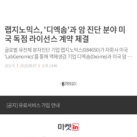
랩지노믹스, '디엑솜'과 암 진단 분야 미
국 독점 라이선스 계약 체결
글로벌 유전체 분자진단 기업 랩지노믹스(084650)가 자회사 미국
‘LabGenomics’를 통해 액체생검 기업 디엑솜(Dxome)과 미국 암 진
단 분야 라이선스 계약을 체결했다고 7일 밝혔다.(사진=랩지노믹스)
권오석
I
2026.08.07
I
오후 14:46
[공지] 유료서비스 가입 안내
이에 따라 미국 LabGenomics는 디엑솜의 △혈액암 패널
‘Hema655’ △미세잔존질환(MRD) 패널 ‘MRD30’ △림프종 순환종
양 D...
6
7
8
9
10
[공지] 새로워진 마켓인, 성공투자 창을 열다
[공지] 유료서비스 가입 안내
[공지] 새로워진 마켓인, 성공투자 창을 열다