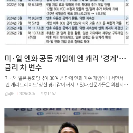
미·일 엔화 공동 개입에 엔 캐리 '경계'…
금리 차 변수
미국와 일본 통화당국이 30여 년 만에 엔화 매수 개입에 나서면서
‘엔 캐리 트레이드’ 청산 경계감이 커지고 있다.전문가들은 외환시장
개입만으로 엔화 약세 추세가 단번에 뒤집히기는 어려워 당장 금융
김국배
I
2026.08.07
I
오후 14:52
시장에 큰 영향을 주진 않을 것으로 분석했다. 다만 일본은행(BOJ)
의 추가 금리 인상과 미국 연방준비제도(Feb)의 금리 인하 등 미·일
금리 차를 좁히는 요...