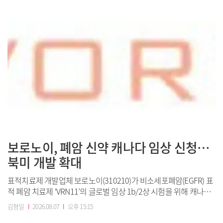
레일은 하반기 신입사원 600명에 대한 채용 절차를 진행한다고 7일
밝혔다.채용은 공개경쟁과 제한경쟁으로 나눠 진행한다. 제한경쟁
채용은 고졸, 자격증, 거주지...
보로노이, 폐암 신약 캐나다 임상 신청…
북미 개발 확대
표적치료제 개발업체 보로노이(310210)가 비소세포폐암(EGFR) 표
적 폐암 치료제 ‘VRN11’의 글로벌 임상 1b/2상 시험을 위해 캐나다
보건부에 임상시험계획(IND)을 제출했다고 7일 밝혔다.보로노이 CI.
김형일
I
2026.08.07
I
오후 15:15
(사진=보로노이)이번 IND 제출로 보로노이는 VRN11의 글로벌 임상