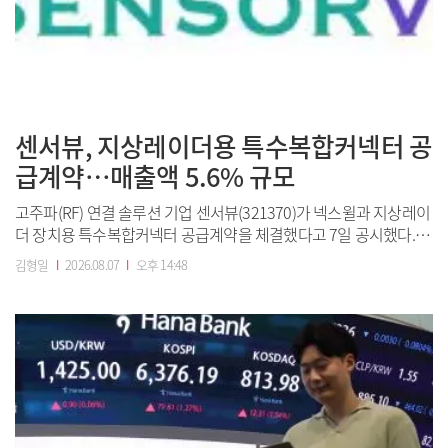
센서뷰, 지상레이더용 특수복합커넥터 공
급계약…매출액 5.6% 규모
고주파(RF) 연결 솔루션 기업 센서뷰(321370)가 넥스윌과 지상레이
더 장치용 특수복합커넥터 공급계약을 체결했다고 7일 공시했다.센
서뷰 CI.(사진=센서뷰)계약금액은 10억 7172만원으로 지난해 연결
김형일
I
2026.08.07
I
오후 14:48
기준 매출액의 5.64%에 해당한다. 계약기간은 이날부터 2030년 12
월 31일까지다.센서뷰는 국방·항공·우주와 차세대 이동통신, 반도
체 측정 분야에...