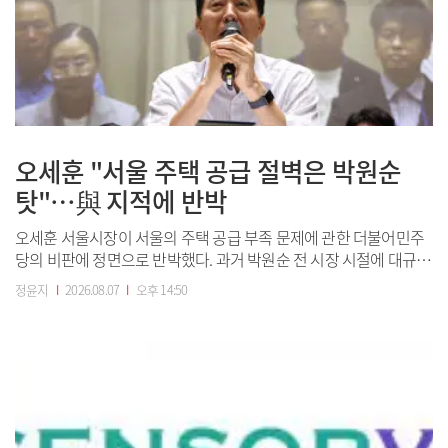
오세훈 "서울 주택 공급 절벽은 박원순
탓"…與 지적에 반박
오세훈 서울시장이 서울의 주택 공급 부족 문제에 관한 더불어민주
당의 비판에 정면으로 반박했다. 과거 박원순 전 시장 시절에 대규모
정비구역을 규제하는 등 여권 책임이 크다는 것이다. 오세훈 서울시
정윤지
I
2026.08.07
I
오후 14:50
장이 6일 서울 중구 서울시청 대회의실에서 열린 '부동산 정상화를
위한 시민 대토론회'에서 마무리 발언을 하고 있다.오 시장은 7일 자
신의...