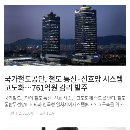
개발 범위를 북미로 확대하게 됐다. VRN11은 현재 호주와 홍콩에서
...
국가철도공단, 철도 통신·신호망 시스템
고도화…761억원 감리 발주
국가철도공단이 철도 통신·신호 시스템 고도화에 속도를 낸다. 철도
통합무선망(LTE-R)과 한국형 열차제어시스템(KTCS-2) 구축을 위해
이달 761억원 규모의 감리 용역을 발주한다.국가철도공단 사옥. (사
이다원
I
2026.08.07
I
오후 15:07
진=국가철도공단)국가철도공단은 총 7012억원 규모의 LTE-
R·KTCS-2 구축 사업을 차질 없이 마무리하기 위해 8월 중 총 24건
의 감리 용역을 ...