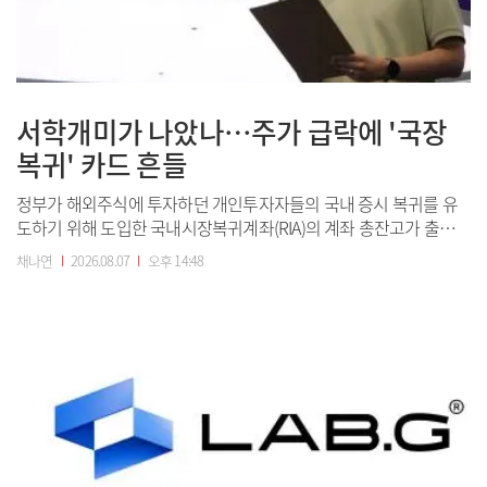
서학개미가 나았나…주가 급락에 '국장
복귀' 카드 흔들
정부가 해외주식에 투자하던 개인투자자들의 국내 증시 복귀를 유
도하기 위해 도입한 국내시장복귀계좌(RIA)의 계좌 총잔고가 출시 4
개월 만에 처음으로 감소했다.코스피가 상승 출발한 7일 서울 중구
채나연
I
2026.08.07
I
오후 14:48
하나은행 딜링룸 현황판에 코스피와 코스닥 지수가 표시되고 있다.
(사진=연합뉴스)7일 금융투자협회에 따르면 지난달 31일 기준 RIA
계좌 총잔고는 2조1214억...