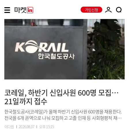
가입신청
코레일, 하반기 신입사원 600명 모집…
21일까지 접수
한국철도공사(코레일)가 올해 하반기 신입사원 600명을 채용한다.
전국을 6개 권역으로 나눠 모집하고 고졸 인재 등 사회형평적 채용
도 확대한다.한국철도공사(코레일) 대전 본사 전경. (사진=코레일)코
이다원
I
2026.08.07
I
오후 15:15