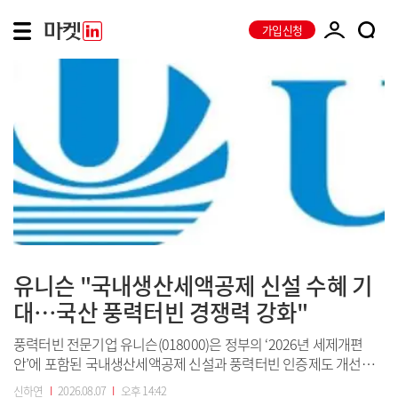
가입신청
유니슨 "국내생산세액공제 신설 수혜 기
대…국산 풍력터빈 경쟁력 강화"
풍력터빈 전문기업 유니슨(018000)은 정부의 ‘2026년 세제개편
안’에 포함된 국내생산세액공제 신설과 풍력터빈 인증제도 개선으
로 성장 기반이 확대될 전망이라고 7일 밝혔다.최근 정부가 발표한
신하연
I
2026.08.07
I
오후 14:42