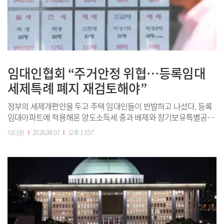
임대인협회 “주거안정 위협…등록임대
세제특례 폐지 재검토해야”
정부의 세제개편안을 두고 주택 임대인들이 반발하고 나섰다. 등록
임대아파트에 적용해온 양도소득세 중과 배제와 장기보유특별공제
혜택을 단계적으로 없애고 다주택자의 보유세 부담까지 높이면 임
이다원
I
2026.08.07
I
오후 13:57
대주택 공급이 위축돼 임차인의 주거 부담으로 이어질 수 있다는 주
장이다.서울 강남구 한 공인중개업소에 매물 정보가 공지돼 있다.
(사진=이데일리 이영훈 기자)대한주택임대인협...