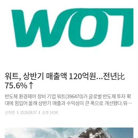
워트, 상반기 매출액 120억원...전년比
75.6%↑
반도체 환경제어 장비 기업 워트(396470)가 글로벌 반도체 투자 확
대에 힘입어 올해 상반기 매출과 수익성이 큰 폭으로 개선됐다.워트
는 연결 기준 올해 상반기 매출액이 120억원으로 전년 동기 대비
신하연
I
2026.08.07
I
오후 14:34
75.6% 증가했다고 7일 공시했다. 같은 기간 영업이익은 30억원으로
203.3%, 당기순이익은 30억원으로 105.1% 각각 늘었다.2분기 기
준으로는 매...