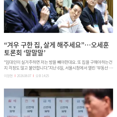
“겨우 구한 집, 살게 해주세요”…오세훈
토론회 ‘말말말’
“임대인이 실거주하면 저는 방을 빼야한대요. 또 집을 구해야하는건
지 걱정도 많고 불안합니다.”지난 6일, 서울시청에서 열린 ‘부동산 정
상화를 위한 서울시민 대토론회’ 현장. 지방에서 올라와 6월부터 서
이정현
I
2026.08.07
I
오후 14:25
울에서 직장 생활을 하고 있다는 사회초년생 김민정 씨의 한마디가
현장을 관통했습니다. 독립의 기대를 안고 시작한 서울 생활이 정부
의 8·3 세제개편안으로 막...