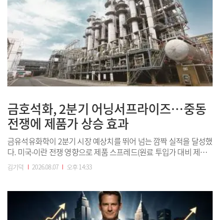
금호석화, 2분기 어닝서프라이즈…중동
전쟁에 제품가 상승 효과
금유석유화학이 2분기 시장 예상치를 뛰어 넘는 깜짝 실적을 달성했
다. 미국-이란 전쟁 영향으로 제품 스프레드(원료 투입가 대비 제품
가격 차이)가 확대된 것이 수익성 개선에 기여했다. 금호석유화학은
김기덕
I
2026.08.07
I
오후 14:33
7일 공시를 통해 올해 2분기 연결 기준 영업이익이 3390억원으로
지난해 동기보다 419.7% 증가한 것으로 잠정 집계됐다고 7일 공시
했다. 같은 기간 매출은...