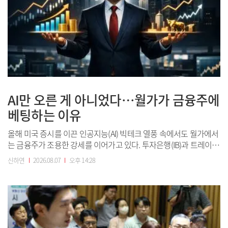
AI만 오른 게 아니었다…월가가 금융주에
베팅하는 이유
올해 미국 증시를 이끈 인공지능(AI) 빅테크 열풍 속에서도 월가에서
는 금융주가 조용한 강세를 이어가고 있다. 투자은행(IB)과 트레이딩
부문의 실적 개선, 기업공개(IPO)와 인수·합병(M&A) 시장 회복, 적
신하연
I
2026.08.07
I
오후 14:28
극적인 주주환원 정책이 맞물리면서 AI에 쏠렸던 투자자금이 금융주
로도 확산하는 분위기다.◇IPO...