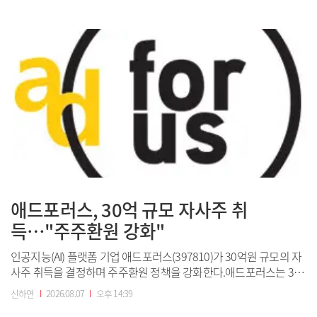
세제개편안에는 국내에서 핵심 공정을 거쳐 생산·판매한 풍력발전
적격품목에 대해 생산량에 따라 소득세 또는 법인세를 공제하는 국
내생산세액공제 제도가 담겼다. 연구개...
애드포러스, 30억 규모 자사주 취
득…"주주환원 강화"
인공지능(AI) 플랫폼 기업 애드포러스(397810)가 30억원 규모의 자
사주 취득을 결정하며 주주환원 정책을 강화한다.애드포러스는 30
억원 규모 자기주식 취득 신탁계약을 체결했다고 7일 공시했다.신탁
신하연
I
2026.08.07
I
오후 14:39
계약 기간은 이날부터 2027년 5월 7일까지다. 취득 예정 가격은 주