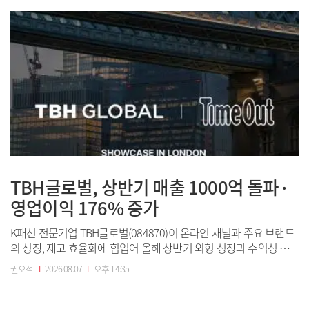
당 4370원이며, 취득 예정 물량은 보통주 68만6498주로 발행주식
수의 13.3%...
TBH글로벌, 상반기 매출 1000억 돌파·
영업이익 176% 증가
K패션 전문기업 TBH글로벌(084870)이 온라인 채널과 주요 브랜드
의 성장, 재고 효율화에 힘입어 올해 상반기 외형 성장과 수익성 개
선을 동시에 달성했다고 7일 밝혔다. TBH글로벌은 상반기 호실적을
권오석
I
2026.08.07
I
오후 14:35
바탕으로 최대 성수기인 4분기까지 연간 실적 개선 흐름을 이어갈
계획이다.(사진=TBH글로벌)TBH글로벌은 올해 상반기 연결 기준 매
출액이 전년 동기 대...