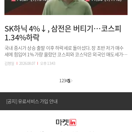
SK하닉 4%↓, 삼전은 버티기…코스피
1.34%하락
국내 증시가 상승 출발 이후 하락세로 돌아섰다. 장 초반 저가 매수
세에 힘입어 1% 가량 올랐던 코스피와 코스닥은 외국인 매도세가
확대되며 ‘전강후약’ 흐름을 나타내고 있다. 중동 정세 불확실성과
김형일
I
2026.08.07
I
오후 13:43
[공지] 유료서비스 가입 안내
미국 고용보고서 발표를 앞둔 경계심리가 투자심리를 위축시키면서
반도체를 중심으로 매물이 출회하는 모습이다.하나은행 딜링룸.(사
진=연합뉴스)7일 엠피닥터에 따르면...
1
2
3
4
5
[공지] 새로워진 마켓인, 성공투자 창을 열다
[공지] 유료서비스 가입 안내
[공지] 새로워진 마켓인, 성공투자 창을 열다