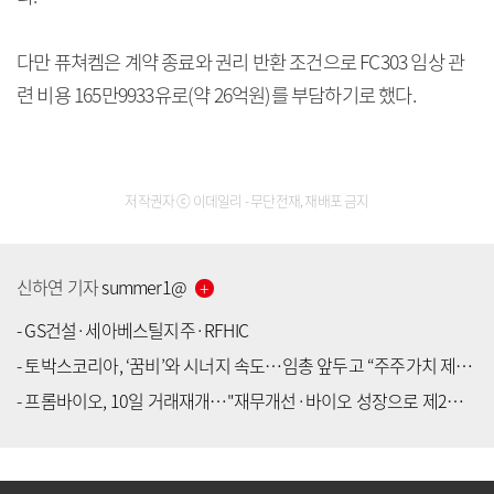
다만 퓨쳐켐은 계약 종료와 권리 반환 조건으로 FC303 임상 관
련 비용 165만9933유로(약 26억원)를 부담하기로 했다.
저작권자 ⓒ 이데일리 - 무단전재, 재배포 금지
신하연
기자
summer1
@
-
GS건설·세아베스틸지주·RFHIC
-
토박스코리아, ‘꿈비’와 시너지 속도…임총 앞두고 “주주가치 제고 총력”
-
프롬바이오, 10일 거래재개…"재무개선·바이오 성장으로 제2의 도약"
[공지] 유료서비스 가입 안내