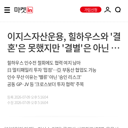
가입신청
이지스자산운용, 힐하우스와 '결
혼'은 못했지만 '결별'은 아닌 이
유
힐하우스 인수전 철회에도 협력 여지 남아
日 멀티패밀리 투자 '접점'…亞 부동산 협업도 가능
인수 무산 이유는 '밸류' 아닌 '승인 리스크'
공동 GP·JV 등 '크로스보더 투자 협력' 주목
등록
2026-07-09 오후 5:16:04
수정
2026-07-09 오후 5:16:04