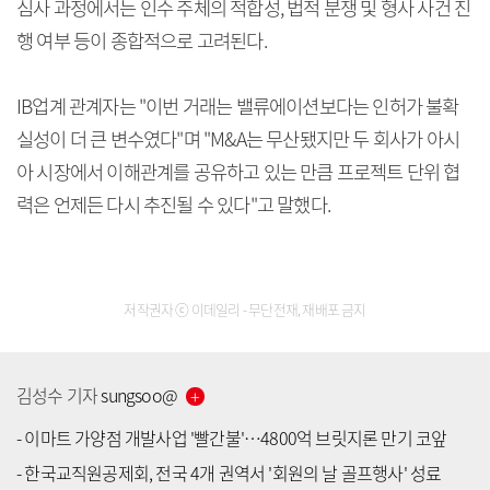
심사 과정에서는 인수 주체의 적합성, 법적 분쟁 및 형사 사건 진
행 여부 등이 종합적으로 고려된다.
IB업계 관계자는 "이번 거래는 밸류에이션보다는 인허가 불확
실성이 더 큰 변수였다"며 "M&A는 무산됐지만 두 회사가 아시
아 시장에서 이해관계를 공유하고 있는 만큼 프로젝트 단위 협
력은 언제든 다시 추진될 수 있다"고 말했다.
저작권자 ⓒ 이데일리 - 무단전재, 재배포 금지
김성수
기자
sungsoo
@
-
이마트 가양점 개발사업 '빨간불'…4800억 브릿지론 만기 코앞
-
한국교직원공제회, 전국 4개 권역서 '회원의 날 골프행사' 성료
[공지] 유료서비스 가입 안내