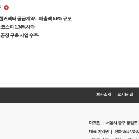
@
합커넥터 공급계약…매출액 5.6% 규모
-
…코스피 1.34%하락
-
트공장 구축 사업 수주
-
열다
회사소개
오시는 길
열다
마켓인
서울시 중구 통일로 92 
|
대표 이익원
전화
02-3772-0
|