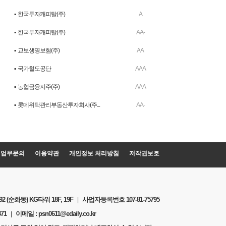
▪ 한국투자캐피탈(주)
A
▪ 한국투자캐피탈(주)
AA-
▪ 교보생명보험(주)
AA
▪ 국가철도공단
AAA
▪ 농협금융지주(주)
AAA
▪ 롯데위탁관리부동산투자회사(주...
AA-
업무문의
이용약관
개인정보 처리방침
저작권보호
(순화동) KG타워 18F, 19F
사업자등록번호 107-81-75795
|
371
이메일 :
psn0611@edaily.co.kr
|