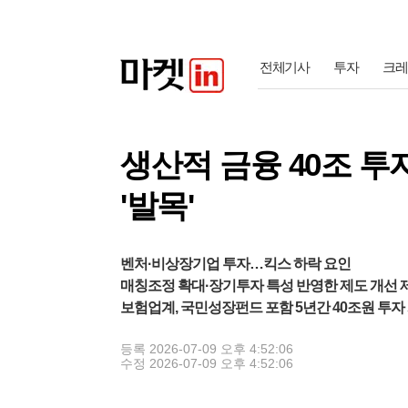
전체기사
투자
크레
생산적 금융 40조 투
'발목'
벤처·비상장기업 투자…킥스 하락 요인
매칭조정 확대·장기투자 특성 반영한 제도 개선 
보험업계, 국민성장펀드 포함 5년간 40조원 투자
등록
2026-07-09 오후 4:52:06
수정
2026-07-09 오후 4:52:06