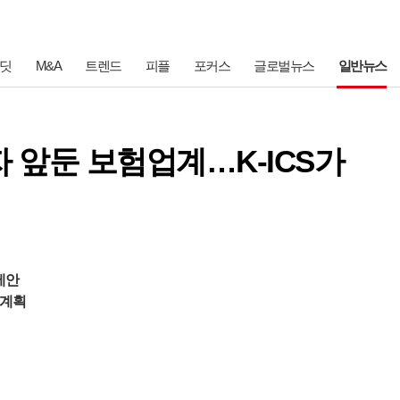
딧
M&A
트렌드
피플
포커스
글로벌뉴스
일반뉴스
자 앞둔 보험업계…K-ICS가
제안
 계획