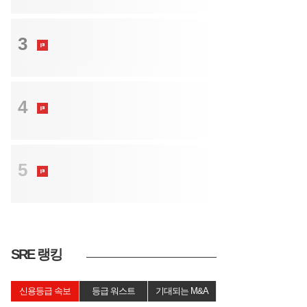
트렌드
3
고려아연, 서은숙·백인규 이사 후보로…
MBK·영풍과 주총 표대결
크레딧
4
“신용등급은 원금 보증서 아니다…투자
자 인식도 바뀌어야“
크레딧
5
비우량채 발행 규제론까지…판매절차
촘촘한 설계가 현실적
SRE 랭킹
신용등급 속보
등급 워스트
기대되는 M&A