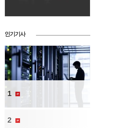
인기기사
투자
1
실적도 없이 투자금 260억 몰린 이 사업,
뭐길래
트렌드
2
신규 먹거리 ‘방산’ 삼아 볼까…대기업
CVC들 기웃