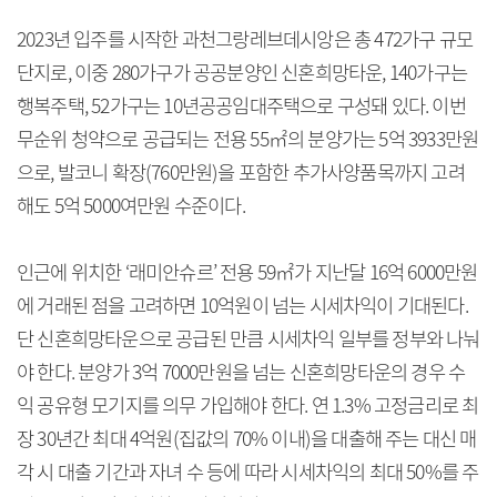
2023년 입주를 시작한 과천그랑레브데시앙은 총 472가구 규모
단지로, 이중 280가구가 공공분양인 신혼희망타운, 140가구는
행복주택, 52가구는 10년공공임대주택으로 구성돼 있다. 이번
무순위 청약으로 공급되는 전용 55㎡의 분양가는 5억 3933만원
으로, 발코니 확장(760만원)을 포함한 추가사양품목까지 고려
해도 5억 5000여만원 수준이다.
인근에 위치한 ‘래미안슈르’ 전용 59㎡가 지난달 16억 6000만원
에 거래된 점을 고려하면 10억원이 넘는 시세차익이 기대된다.
단 신혼희망타운으로 공급된 만큼 시세차익 일부를 정부와 나눠
야 한다. 분양가 3억 7000만원을 넘는 신혼희망타운의 경우 수
익 공유형 모기지를 의무 가입해야 한다. 연 1.3% 고정금리로 최
장 30년간 최대 4억원(집값의 70% 이내)을 대출해 주는 대신 매
각 시 대출 기간과 자녀 수 등에 따라 시세차익의 최대 50%를 주