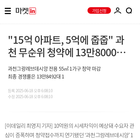
가입신청
"15억 아파트, 5억에 줍줍" 과
천 무순위 청약에 13만8000명
몰렸다
과천그랑레브데시앙 전용 55㎡ 1가구 청약 마감
최종 경쟁률은 13만8492대 1
등록
2025-06-18 오후 6:08:10
수정
2025-06-18 오후 6:08:10
[이데일리 최영지 기자] 10억원의 시세차익이 예상돼 수요자 관
심이 증폭하며 청약접수까지 연기됐던 ‘과천그랑레브데시앙’ 1