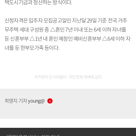
택도시기금과 정산하는 방식이다.
신청자격은 입주자 모집공고일인 지난달 29일 기준 전국 거주
무주택 세대 구성원 중 △혼인 7년 이내 또는 6세 이하 자녀를
둔 신혼부부 △1년 내 혼인 예정인 예비신혼부부 △6세 이하 자
녀를 둔 한부모가족 등이다.
저작권자 ⓒ 이데일리 - 무단전재, 재배포 금지
[공지] 유료서비스 가입 안내
최영지
기자
young
@
[공지] 새로워진 마켓인, 성공투자 창을 열다