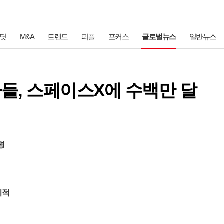
딧
M&A
트렌드
피플
포커스
글로벌뉴스
일반뉴스
들, 스페이스X에 수백만 달
명
지적