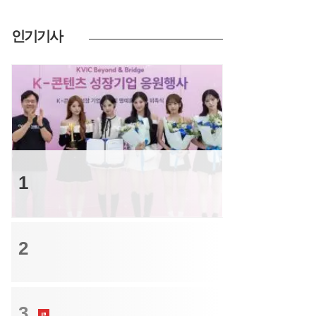
인기기사
투자
1
‘중소의 반전’ 리센느…모태펀드 55억업고
차트 1위로
트렌드
2
MBK·영풍, 고려아연 임시주총 결의 취소소
송 취하
트렌드
3
“아 옛날이여” 증권사의 꽃, IPO맨들 짐