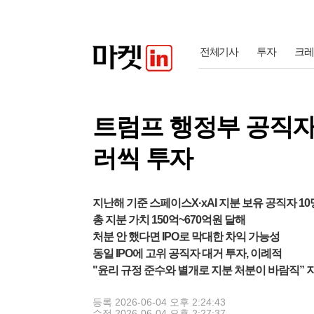
전체기사
투자
크레
트럼프 행정부 공직자
러씩 투자
지난해 기준 스페이스X·xAI 지분 보유 공직자 10
총 지분 가치 150억~670억원 달해
처분 안 했다면 IPO로 막대한 차익 가능성
동일 IPO에 고위 공직자 대거 투자, 이례적
"윤리 규정 준수와 별개로 지분 처분이 바람직” 
등록
2026-06-04 오후 2:24:43
수정
2026-06-04 오후 2:27:37