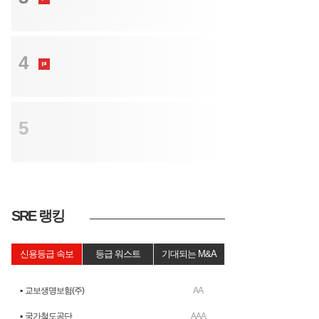
싸는 이유
크레딧
4
삼양패키징, 2년 만에 공모채 복귀…600
억 발행
트렌드
5
정부의 지방이전 시도는 허공에 헛발질...공
제회 배수진에 '발목'
SRE 랭킹
신용등급 속보
등급 워스트
기대되는 M&A
▪ 교보생명보험(주)
AA
▪ 국가철도공단
AAA