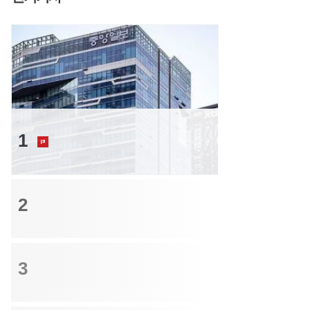
M&A
1
중앙일보 경영권 인수 후보로 중견 건설
사 거론되는 이유
트렌드
2
정부의 지방이전 시도는 허공에 헛발질...공
제회 배수진에 '발목'
크레딧
3
투자등급 부도율, 투기등급 추월…비우량
채 투심 더욱 얼어붙었다