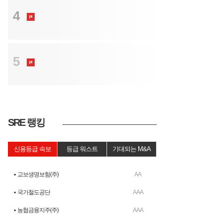
트렌드
4
국민연금 차기 CIO 후보 4인 압축...인사
검증 돌입
트렌드
5
1세대 떠나고 새 주인 맞은 STO…사업
지형 바뀐다
SRE 랭킹
신용등급 속보
등급 워스트
기대되는 M&A
▪ 교보생명보험(주)
AA
▪ 국가철도공단
AAA
▪ 농협금융지주(주)
AAA