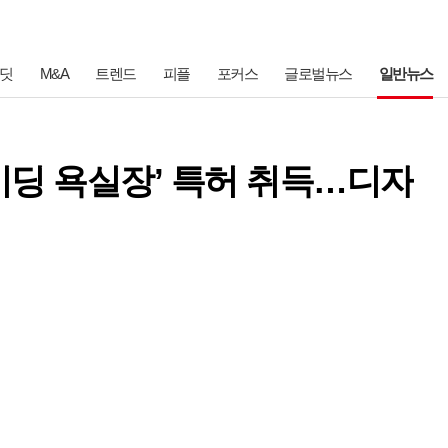
딧
M&A
트렌드
피플
포커스
글로벌뉴스
일반뉴스
이딩 욕실장’ 특허 취득…디자