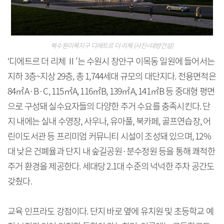
북수원이목지구 디에트르 더 리체 (사진=대방건설)
‘디에트르 더 리체 Ⅱ’는 수원시 장안구 이목동 일원에 들어서는
지하 3층~지상 29층, 총 1,744세대 규모의 대단지다. 전용면적은
84㎡A·B·C, 115㎡A, 116㎡B, 139㎡A, 141㎡B 등 중대형 평면
으로 구성돼 실수요자들의 다양한 주거 수요를 충족시킨다. 단
지 내에는 실내 수영장, 사우나, 유아풀, 북카페, 골프연습장, 어
린이도서관 등 프리미엄 커뮤니티 시설이 조성돼 있으며, 12%
대 낮은 건폐율과 단지 내 숲길공원·분수정원 등을 통해 쾌적한
주거 환경을 제공한다. 세대당 2.1대 수준의 넉넉한 주차 공간도
갖췄다.
교육 인프라도 강점이다. 단지 바로 옆에 유치원 및 초등학교 예