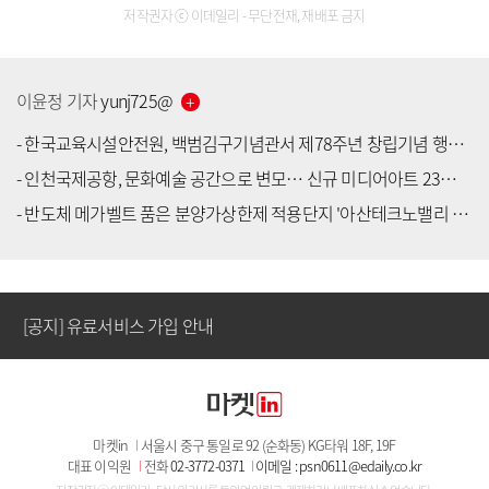
저작권자 ⓒ 이데일리 - 무단전재, 재배포 금지
이윤정
기자
yunj725
@
-
한국교육시설안전원, 백범김구기념관서 제78주년 창립기념 행사 진행
-
인천국제공항, 문화예술 공간으로 변모… 신규 미디어아트 23종 상영
[공지] 유료서비스 가입 안내
-
반도체 메가벨트 품은 분양가상한제 적용단지 '아산테크노밸리 the1 7차(10단지)' 공급
[공지] 새로워진 마켓인, 성공투자 창을 열다
[공지] 유료서비스 가입 안내
[공지] 새로워진 마켓인, 성공투자 창을 열다
마켓in
I
서울시 중구 통일로 92 (순화동) KG타워 18F, 19F
[공지] 유료서비스 가입 안내
대표 이익원
I
전화
02-3772-0371
I
이메일 : psn0611@edaily.co.kr